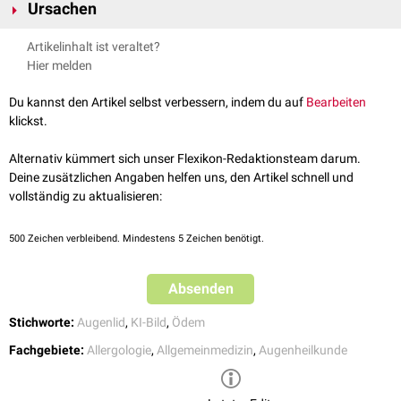
Ursachen
Im Bereich der Augenlider ist die
Haut
sehr dünn, so dass sich bereits
Artikelinhalt ist veraltet?
kleinere Wassereinlagerungen bzw. geringfügiger Störung des
Hier melden
Kapillar
-/
Lymphabflusses
klinisch bemerkbar machen. Zu den
wichtigsten Ursachen zählen:
Du kannst den Artikel selbst verbessern, indem du auf
Bearbeiten
Allergische Rhinokonjunktivitis
("Heuschnupfen")
klickst.
Hereditäres Angioödem
reizbedingtes Ödem (z.B. durch Kosmetika)
Alternativ kümmert sich unser Flexikon-Redaktionsteam darum.
Insektenstich
Deine zusätzlichen Angaben helfen uns, den Artikel schnell und
Niereninsuffizienz
vollständig zu aktualisieren:
Chagas-Krankheit
Entzündungen des Auges (z.B.
Endophthalmitis
,
Hordeolum
)
500
Zeichen verbleibend. Mindestens 5 Zeichen benötigt.
Erkrankungen der
Augenhöhle
(z.B.
endokrine Ophthalmopathie
)
Venöse Stauung (z.B.
Tumore
im Kopf-Hals-Bereich)
Absenden
Blepharochalasis
Bei rascher einseitiger Entwicklung und störender Begleitsymptomatik
Stichworte:
Augenlid
,
KI-Bild
,
Ödem
(z. B.
Schmerz
,
Visusminderung
,
Doppelbilder
) sollte eine zügige
Fachgebiete:
Allergologie
,
Allgemeinmedizin
,
Augenheilkunde
augenärztliche
Abklärung erfolgen.