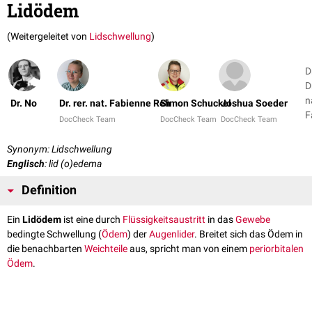
Lidödem
(Weitergeleitet von
Lidschwellung
)
D
Dr
n
Dr. No
Dr. rer. nat. Fabienne Reh
Simon Schuckel
Joshua Soeder
F
DocCheck Team
DocCheck Team
DocCheck Team
Synonym: Lidschwellung
Englisch
: lid (o)edema
Definition
Ein
Lidödem
ist eine durch
Flüssigkeitsaustritt
in das
Gewebe
bedingte Schwellung (
Ödem
) der
Augenlider
. Breitet sich das Ödem in
die benachbarten
Weichteile
aus, spricht man von einem
periorbitalen
Ödem
.