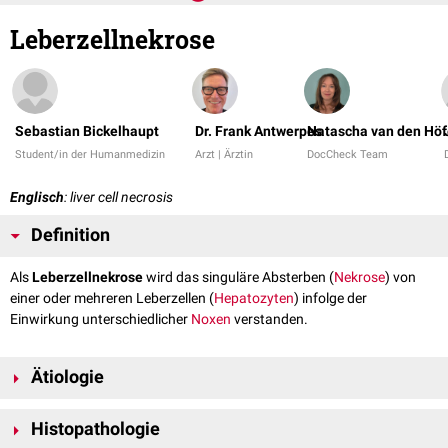
Leberzellnekrose
Sebastian Bickelhaupt
Dr. Frank Antwerpes
Natascha van den Höf
Student/in der Humanmedizin
Arzt | Ärztin
DocCheck Team
Englisch
: liver cell necrosis
Definition
Als
Leberzellnekrose
wird das singuläre Absterben (
Nekrose
) von
einer oder mehreren Leberzellen (
Hepatozyten
) infolge der
Einwirkung unterschiedlicher
Noxen
verstanden.
Ätiologie
Die Ursache für eine Leberzellnekrose ist die
zytotoxische
Wirkung von
Histopathologie
sehr unterschiedlichen Noxen, zum Beispiel: