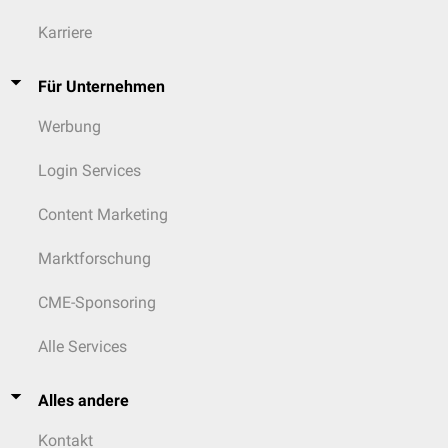
einer Mottenfraßnekrose, die am Rand der Leberläppchen zu finden
ist und durch einen unscharfen Portalfeldumriss mit
lymphozytären
Karriere
Infiltraten
imponiert ("
Pseudorosetten
").
Für Unternehmen
Werbung
Login Services
Content Marketing
Marktforschung
CME-Sponsoring
Alle Services
Alles andere
Kontakt