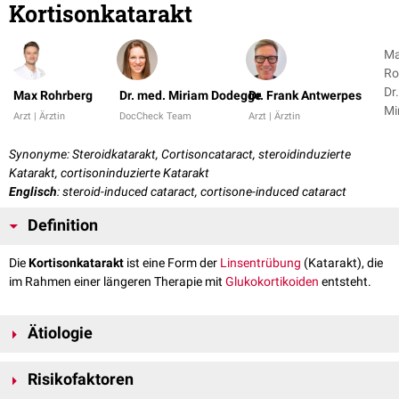
Kortisonkatarakt
M
Ro
Dr
Max Rohrberg
Dr. med. Miriam Dodegge
Dr. Frank Antwerpes
Mi
Arzt | Ärztin
DocCheck Team
Arzt | Ärztin
Do
+ 
Synonyme: Steroidkatarakt, Cortisoncataract, steroidinduzierte
Katarakt, cortisoninduzierte Katarakt
Englisch
: steroid-induced cataract, cortisone-induced cataract
Definition
Die
Kortisonkatarakt
ist eine Form der
Linsentrübung
(Katarakt), die
im Rahmen einer längeren Therapie mit
Glukokortikoiden
entsteht.
Ätiologie
Bei einer Kortisonkatarakt kommt es meist im
posterioren
Linsenanteil
Risikofaktoren
zu einer
subkapsulären
Trübung. Grundlage hierfür sind die vielfältigen