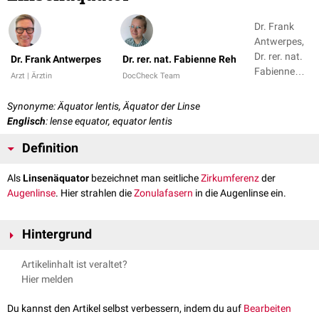
Dr. Frank
Antwerpes,
Dr. rer. nat.
Dr. Frank Antwerpes
Dr. rer. nat. Fabienne Reh
Fabienne
Arzt | Ärztin
DocCheck Team
Reh
Synonyme: Äquator lentis, Äquator der Linse
Englisch
: lense equator, equator lentis
Definition
Als
Linsenäquator
bezeichnet man seitliche
Zirkumferenz
der
Augenlinse
. Hier strahlen die
Zonulafasern
in die Augenlinse ein.
Hintergrund
Am Linsenäquator endet das
Linsenepithel
. Die Region vor dem Äquator
Artikelinhalt ist veraltet?
nennt man Prääquatorialregion. Hier befindet sich die Wachstumszone
Hier melden
des Linsenepithels.
Du kannst den Artikel selbst verbessern, indem du auf
Bearbeiten