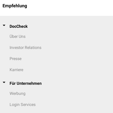
Empfehlung
DocCheck
Über Uns
Investor Relations
Presse
Karriere
Für Unternehmen
Werbung
Login Services