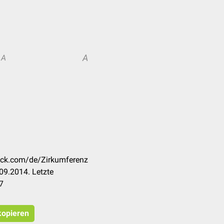
A
A
heck.com/de/Zirkumferenz
09.2014. Letzte
7
kopieren