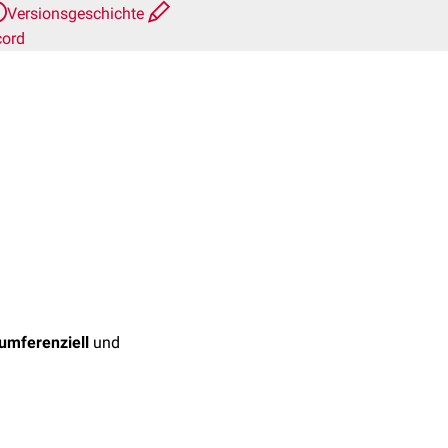
Versionsgeschichte
cord
kumferenziell
und