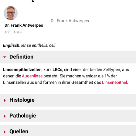
Dr. Frank Antwerpes
Dr. Frank Antwerpes
Arzt | Ärztin
Englisch
: lense epithelial cell
Definition
Linsenepithelzellen
, kurz
LECs
, sind einer der beiden Zelltypen, aus
denen die
Augenlinse
besteht. Sie machen weniger als 1% der
Linsenzellen aus und formen in ihrer Gesamtheit das
Linsenepithel
.
Histologie
Bei den Linsenepithelzellen handelt es sich um flache bis
isoprismatische
Pathologie
Zellen. Im Bereich der
germinativen
Zone bleiben sie lebenslang
teilungsfähig. Hier entwickeln sich aus ihnen durch
Differenzierung
die
Unter dem Einfluss bestimmter
Wachstumsfaktoren
, z.B.
TGF-β
,
Linsenfaserzellen
(LFCs).
Quellen
verlieren die Linsenepithelzellen ihren Zellzusammenhalt und