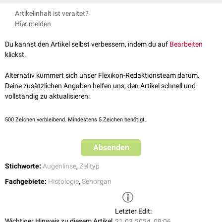
[
1
]
durchlaufen eine
epithelial-mesenchymale Transition
(EMT).
Die Zelle
↑
Joo CKL et al.: Posterior Subcapsular and Anterior Polar Cataract.
Artikelinhalt ist veraltet?
nehmen dabei ein spindelförmiges Aussehen an und produzieren
in: Encyclopedia of the Eye, 2010
Hier melden
vermehrt Fasern. Dieser Ablauf ist ein wichtiger Pathomechanismus
bestimmter
Kataraktformen
.
Du kannst den Artikel selbst verbessern, indem du auf
Bearbeiten
klickst.
Alternativ kümmert sich unser Flexikon-Redaktionsteam darum.
Deine zusätzlichen Angaben helfen uns, den Artikel schnell und
vollständig zu aktualisieren:
500
Zeichen verbleibend. Mindestens 5 Zeichen benötigt.
Absenden
Stichworte:
Augenlinse
,
Zelltyp
Fachgebiete:
Histologie
,
Sehorgan
Letzter Edit:
Wichtiger Hinweis zu diesem Artikel
21.03.2024, 09:06