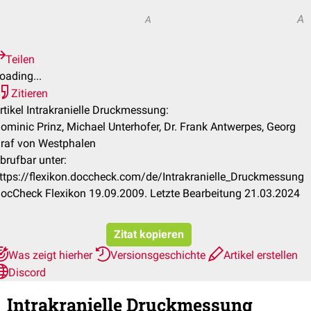
A
A
Teilen
oading...
Zitieren
rtikel Intrakranielle Druckmessung:
ominic Prinz, Michael Unterhofer, Dr. Frank Antwerpes, Georg
raf von Westphalen
brufbar unter:
ttps://flexikon.doccheck.com/de/Intrakranielle_Druckmessung
ocCheck Flexikon 19.09.2009. Letzte Bearbeitung 21.03.2024
Zitat kopieren
Was zeigt hierher
Versionsgeschichte
Artikel erstellen
Discord
Intrakranielle Druckmessung