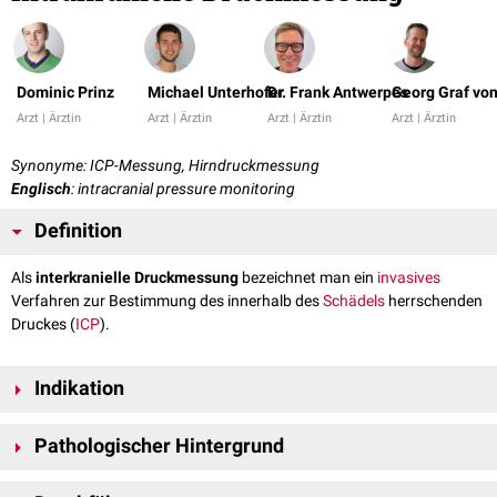
Dominic Prinz
Michael Unterhofer
Dr. Frank Antwerpes
Georg Graf vo
Arzt | Ärztin
Arzt | Ärztin
Arzt | Ärztin
Arzt | Ärztin
Synonyme: ICP-Messung, Hirndruckmessung
Englisch
: intracranial pressure monitoring
Definition
Als
interkranielle Druckmessung
bezeichnet man ein
invasives
Verfahren zur Bestimmung des innerhalb des
Schädels
herrschenden
Druckes (
ICP
).
Indikation
Eine
Indikation
zur Hirndrucküberwachung besteht bei:
Pathologischer Hintergrund
bewusstlosen
Patienten mit
SHT
oder
erkennbarer intrakranieller Drucksteigerung (s.
Hirndruckzeichen
) in
Aufgrund des geringen Ausdehnungsvermögens des
Gehirns
durch die