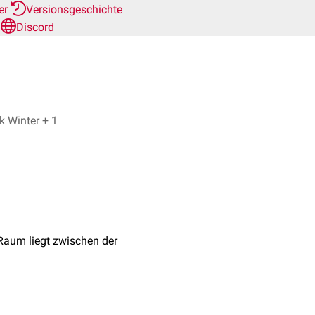
her
Versionsgeschichte
n
Discord
Dr. Frank Antwerpes, Dr. med. Jannik Winter + 1
Raum liegt zwischen der