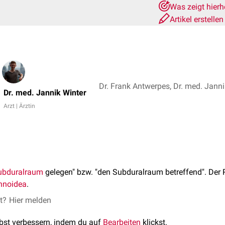
Was zeigt hier
Artikel erstelle
Dr. med. Jannik Winter
Arzt | Ärztin
ubduralraum
gelegen" bzw. "den Subduralraum betreffend". Der 
hnoidea
.
et?
Hier melden
lbst verbessern, indem du auf
Bearbeiten
klickst.