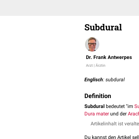
Subdural
Dr. Frank Antwerpes
Arzt | Ärztin
Englisch
: subdural
Definition
Subdural
bedeutet "im
S
Dura mater
und der
Arac
Artikelinhalt ist veralt
Du kannst den Artikel se