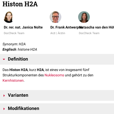
Histon H2A
Dr. rer. nat. Janica Nolte
Dr. Frank Antwerpes
Natascha van den Hö
DocCheck Team
Arzt | Ärztin
DocCheck Team
Synonym: H2A
Englisch
: histone H2A
Definition
Das
Histon H2A
, kurz
H2A
, ist eines von insgesamt fünf
Strukturkomponenten des
Nukleosoms
und gehört zu den
Kernhistonen
.
Varianten
Die Histon H2A-Varianten sind innerhalb der Histonproteinfamilien am
Modifikationen
[
1
]
besten untersucht. Dazu gehören: