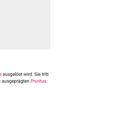
e
ausgelöst wird. Sie tritt
en ausgeprägten
Pruritus
.
t, auf. In höheren
egend auf Wiesen, in
nd
histolytisch