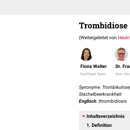
Trombidiose
(Weitergeleitet von
Heukr
Fiona Walter
Dr. Fr
DocCheck Team
Arzt | Ärz
Synonyme: Trombikulose, 
Stachelbeerkrankheit
Englisch
: thrombidiosis
Inhaltsverzeichnis
1
Definition