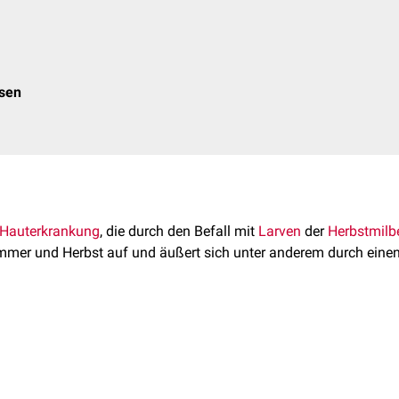
osen
Hauterkrankung
, die durch den Befall mit
Larven
der
Herbstmilb
mer und Herbst auf und äußert sich unter anderem durch ein
chendeckend in Deutschland, bevorzugt im Spätsommer und Herbs
it der Trombidiose.
ind der
Haupterreger
einer Trombidiose. Sie befinden sich vorwi
Nach dem Stich in die
Haut
injizieren
sie ein
antikoagulierendes
u