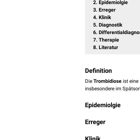
2
Epidemiolgie
3
Erreger
4
Klinik
5
Diagnostik
6
Differentialdiagn
7
Therapie
8
Literatur
Definition
Die
Trombidiose
ist eine
insbesondere im Spätsom
Epidemiolgie
Trombidiosen treten flä
Erreger
Lagen sinkt die Häufigke
Larven der Herbstmilbe s
Klinik
Gärten und auf Äckern. 