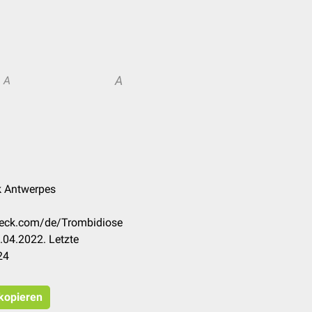
A
A
nk Antwerpes
check.com/de/Trombidiose
.04.2022. Letzte
24
 kopieren