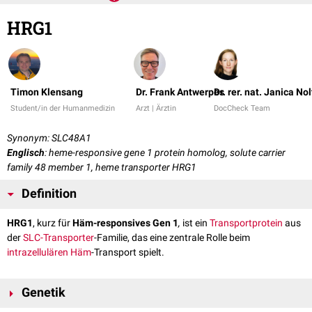
HRG1
Timon Klensang
Dr. Frank Antwerpes
Dr. rer. nat. Janica No
Student/in der Humanmedizin
Arzt | Ärztin
DocCheck Team
Synonym: SLC48A1
Englisch
: heme-responsive gene 1 protein homolog, solute carrier
family 48 member 1, heme transporter HRG1
Definition
HRG1
, kurz für
Häm-responsives Gen 1
,
ist ein
Transportprotein
aus
der
SLC-Transporter
-Familie, das eine zentrale Rolle beim
intrazellulären
Häm
-Transport spielt.
Genetik