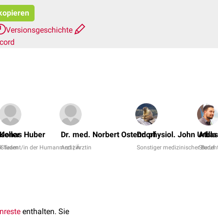
 kopieren
Versionsgeschichte
cord
Keller
Jonas Huber
Dr. med. Norbert Ostendorf
Dr. physiol. John Urbas
Atill
k Team
Student/in der Humanmedizin
Arzt | Ärztin
Sonstiger medizinischer Beruf
Student
nreste
enthalten. Sie