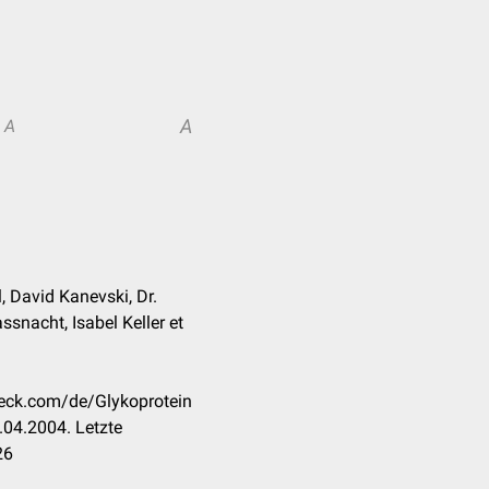
A
A
, David Kanevski, Dr.
ssnacht, Isabel Keller et
heck.com/de/Glykoprotein
04.2004. Letzte
26