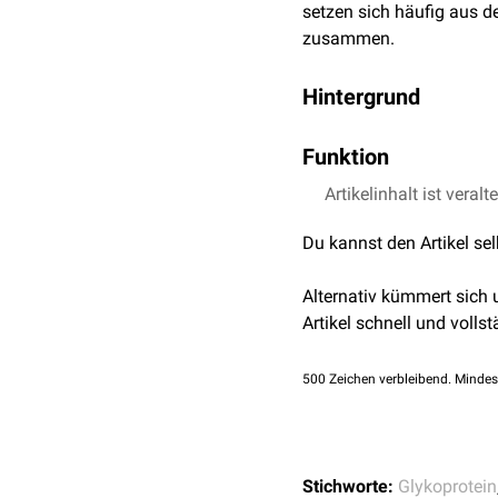
setzen sich häufig aus 
zusammen.
Hintergrund
Glykoproteine sind außero
Funktion
Zuckerreste auf. Die Ver
Aminosäuren
Serin
(o-gl
Glykoproteine können za
Artikelinhalt ist veralt
haben Glykoproteine vor
Glykoproteinhormone
ha
Du kannst den Artikel se
zusammen mit
Glykolipi
Thyreoidea-stimulieren
Stabilität sorgt.
und
Humanes Choriongo
Alternativ kümmert sich
Einige
Blutgruppensyste
Artikel schnell und vollst
Thrombozytenglykoprote
Thrombozyten
steuern. D
500
Zeichen verbleibend. Mindes
Stichworte:
Glykoprotein