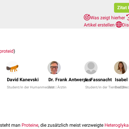
Zitat
Was zeigt hierher
Artikel erstellen
Dis
proteid
)
David Kanevski
Dr. Frank Antwerpes
L. Fassnacht
Isabel 
Student/in der Humanmedizin
Arzt | Ärztin
Student/in der Tiermedizin
DocChec
steht man
Proteine
, die zusätzlich meist verzweigte
Heteroglyka