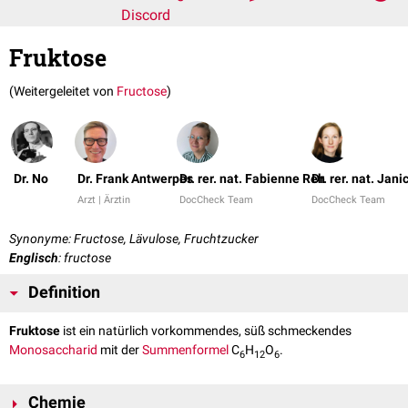
Discord
Fruktose
(Weitergeleitet von
Fructose
)
Dr. No
Dr. Frank Antwerpes
Dr. rer. nat. Fabienne Reh
Dr. rer. nat. Jani
Arzt | Ärztin
DocCheck Team
DocCheck Team
Synonyme: Fructose, Lävulose, Fruchtzucker
Englisch
: fructose
Definition
Fruktose
ist ein natürlich vorkommendes, süß schmeckendes
Monosaccharid
mit der
Summenformel
C
H
O
.
6
12
6
Chemie