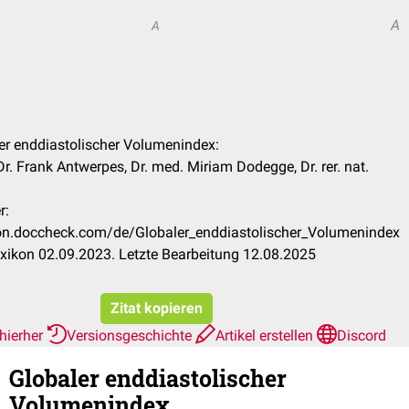
A
A
ler enddiastolischer Volumenindex:
Dr. Frank Antwerpes, Dr. med. Miriam Dodegge, Dr. rer. nat.
r:
ikon.doccheck.com/de/Globaler_enddiastolischer_Volumenindex
xikon 02.09.2023. Letzte Bearbeitung 12.08.2025
Zitat kopieren
hierher
Versionsgeschichte
Artikel erstellen
Discord
Globaler enddiastolischer
Volumenindex