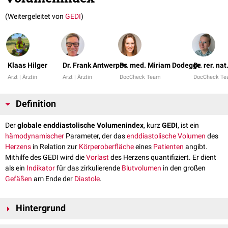
(Weitergeleitet von
GEDI
)
Klaas Hilger
Dr. Frank Antwerpes
Dr. med. Miriam Dodegge
Dr. rer. na
Arzt | Ärztin
Arzt | Ärztin
DocCheck Team
DocCheck T
Definition
Der
globale enddiastolische Volumenindex
, kurz
GEDI
, ist ein
hämodynamischer
Parameter, der das
enddiastolische Volumen
des
Herzens
in Relation zur
Körperoberfläche
eines
Patienten
angibt.
Mithilfe des GEDI wird die
Vorlast
des Herzens quantifiziert. Er dient
als ein
Indikator
für das zirkulierende
Blutvolumen
in den großen
Gefäßen
am Ende der
Diastole
.
Hintergrund
Der GEDI wird in der Regel mittels
transpulmonaler
Thermodilution
(z.B.