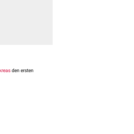
kreas
den ersten
a die Glucokinase zwar
 eine besondere