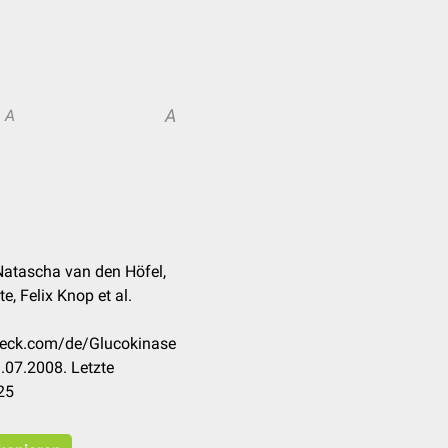
A
A
Natascha van den Höfel,
te, Felix Knop et al.
check.com/de/Glucokinase
.07.2008. Letzte
25