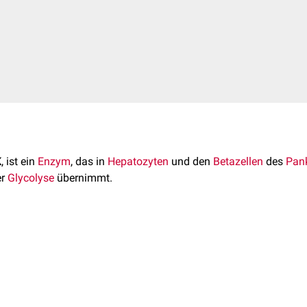
K
, ist ein
Enzym
, das in
Hepatozyten
und den
Betazellen
des
Pan
er
Glycolyse
übernimmt.
nase ist nicht einfach synonym mit
Hexokinase
zu verwenden, d
ase ist, aber mit dem
Glucokinase-Regulatorprotein
(GkRP) über
n verfügt.
omosom 7
am
Genlokus
7p13
kodiert
.