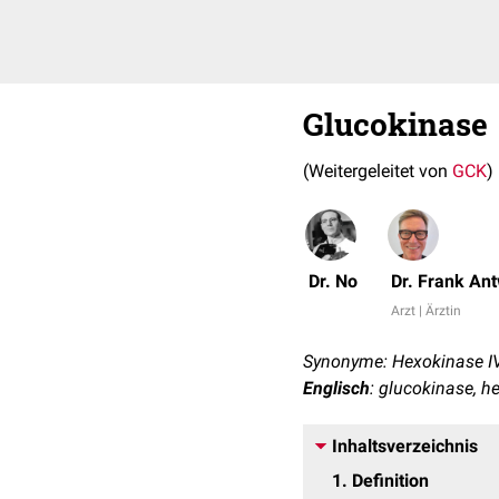
Glucokinase
(Weitergeleitet von
GCK
)
Dr. No
Dr. Frank An
Arzt | Ärztin
Synonyme: Hexokinase IV
Englisch
: glucokinase, h
Inhaltsverzeichnis
1
Definition