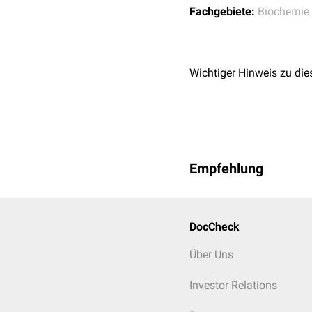
Assoziation durch
Fachgebiete:
Biochemie
niedrige intrazellul
Fructose-6-phospha
Wichtiger Hinweis zu die
Sorbitol-6-phosphat
Empfehlung
DocCheck
Über Uns
Investor Relations