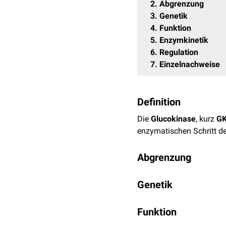
2
Abgrenzung
3
Genetik
4
Funktion
5
Enzymkinetik
6
Regulation
7
Einzelnachweise
Definition
Die
Glucokinase
, kurz
G
enzymatischen Schritt d
Abgrenzung
Die Bezeichnung Glucoki
Genetik
ein
Isoenzym
der Hexokin
Möglichkeit der Regulatio
Das GCK-
Gen
ist auf
Chr
Funktion