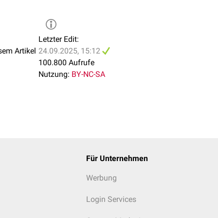
Dissoziation durch
äre Glucosekonzentration
hohe intrazelluläre Gluc
Letzter Edit:
t
Fructose-1-phosphat
sem Artikel
24.09.2025, 15:12
100.800 Aufrufe
Nutzung:
BY-NC-SA
Für Unternehmen
Werbung
Login Services