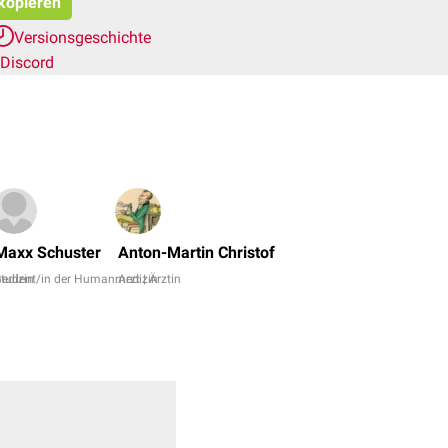
 kopieren
Versionsgeschichte
Discord
Dr.
No,
Maxx Schuster
Anton-Martin Christof
Dr.
edizin
Student/in der Humanmedizin
Arzt | Ärztin
Frank
Antwerpes
+
7