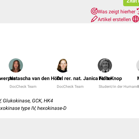
Zitat
Was zeigt hierher
Artikel erstellen
twerpes
Natascha van den Höfel
Dr. rer. nat. Janica Nolte
Felix Knop
DocCheck Team
DocCheck Team
Student/in der Humanm
, Glukokinase, GCK, HK4
exokinase type IV, hexokinase-D