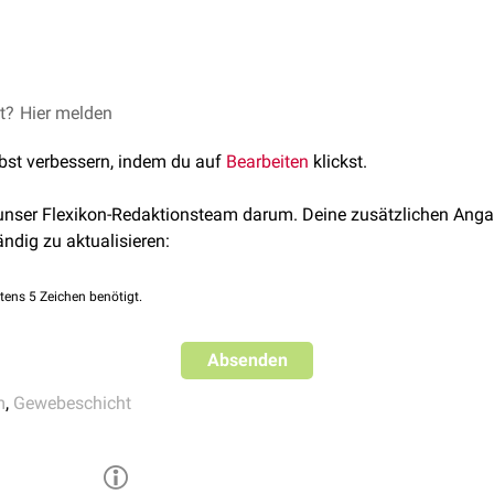
 sitzt dem
Stratum basale
auf, ohne dass man eine klare Grenzli
Layer unterteilen:
 wird während der
et?
Hier melden
Proliferationsphase
des Endometrium unter d
asale
her aufgebaut. Dabei kommt es zur Bildung endometriale
lbst verbessern, indem du auf
Bearbeiten
klickst.
achsen von
Spiralarterien
.
kretionsphase
, die durch das Hormon
Progesteron
induziert wir
 unser Flexikon-Redaktionsteam darum. Deine zusätzlichen Anga
kten Verlauf. Die Drüsenzellen beginnen mit der Produktion und
ändig zu aktualisieren:
zellen
im Stratum compactum lagern
Glykogen
und
Lipide
ein u
zyste
vor, was als
Dezidualisierung
bezeichnet wird.
tens 5 Zeichen benötigt.
Befruchtung
der
Eizelle
, folgt die
Desquamationsphase
. Sie ist
arakterisiert. Die Spiralarterien kontrahieren, was eine
Ischämi
Absenden
rch den Gewebeuntergang kommt es schließlich zur Ablösung de
er die
Vagina
als
Menstruation
.
m
,
Gewebeschicht