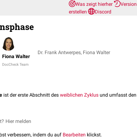
Was zeigt hierher
Versio
erstellen
Discord
nsphase
Dr. Frank Antwerpes, Fiona Walter
Fiona Walter
DocCheck Team
e
ist der erste Abschnitt des
weiblichen Zyklus
und umfasst den 
se erweitern sich die
et?
Hier melden
Spiralarterien
des
Uterus
unter dem Einflu
s durch
Ischämie
vorgeschädigte
Endometrium
(siehe:
ischämis
lbst verbessern, indem du auf
Bearbeiten
klickst.
tischen
Enzymen wird das Schleimhautgewebe weiter abgebaut. S