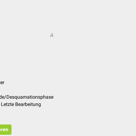
A
er
m/de/Desquamationsphase
 Letzte Bearbeitung
eren