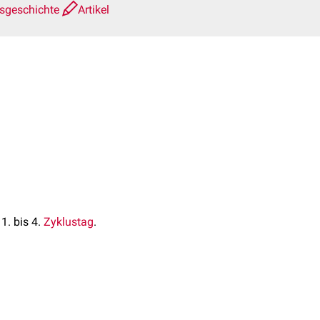
nsgeschichte
Artikel
1. bis 4.
Zyklustag
.
ss von
Östrogenen
. Das
che Phase
). Durch
chließlich wird die