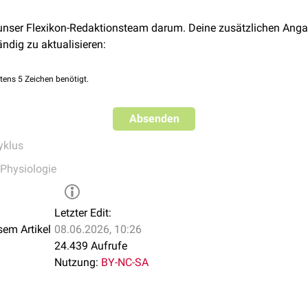
ndometriums durch Muskelkontraktionen des
Uterus
abgestoßen 
 unser Flexikon-Redaktionsteam darum. Deine zusätzlichen Anga
ändig zu aktualisieren:
 selbst enthält
arterielles
und
venöses
Blut, sowie zerfallene Ge
Der Blutverlust beträgt durchschnittlich zwischen 35 und 50 m
tens 5 Zeichen benötigt.
amationsphase beginnt die Erneuerung der Gebärmutterschle
Absenden
r. An die Desquamationsphase schließt sich die
Proliferations
yklus
Physiologie
Letzter Edit:
sem Artikel
08.06.2026, 10:26
24.439 Aufrufe
Nutzung:
BY-NC-SA