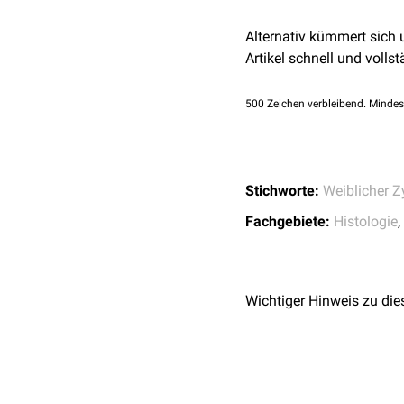
funktionelle Zone des E
Alternativ kümmert sich
Menstruation
.
Artikel schnell und vollst
Die Menstruationsblutung
Gebärmutterschleimhaut. 
500
Zeichen verbleibend. Mindes
auch bis zu 100 ml.
Noch während der Desqu
der
Glandulae uterinae
he
Stichworte:
Weiblicher Z
Fachgebiete:
Histologie
,
Wichtiger Hinweis zu die