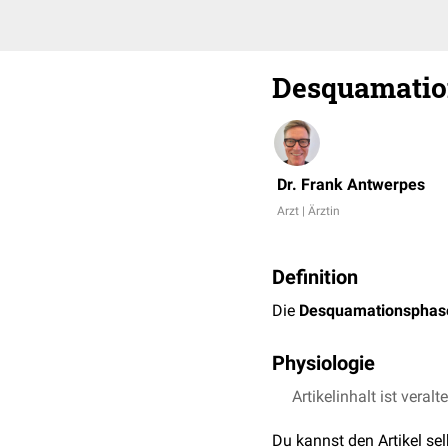
Desquamatio
Dr. Frank Antwerpes
Arzt | Ärztin
Definition
Die
Desquamationsphas
Physiologie
In der Desquamationspha
Artikelinhalt ist veralt
führt zu Blutungen in da
Du kannst den Artikel se
Freisetzung von
proteoly