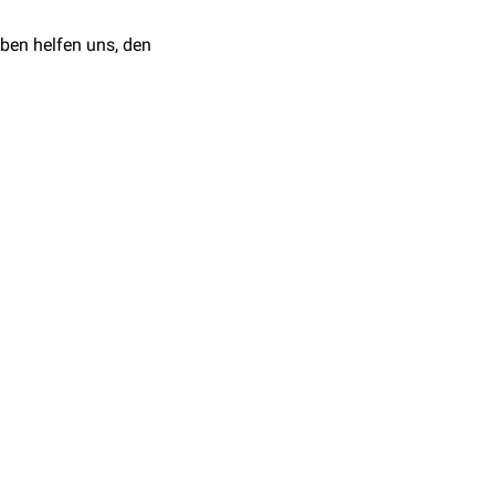
- es kommt zur
ben helfen uns, den
webereste ("
Detritus
") der
l, nach anderen Quellen
imhaut vom Drüsengrund
phase
an.