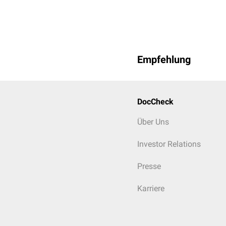
Empfehlung
3D-Modell eines Bandsch
Bei gestörter Deckplatt
Spongiosa des Wirbelkör
DocCheck
und kommen beim
Morb
Über Uns
Investor Relations
Presse
Karriere