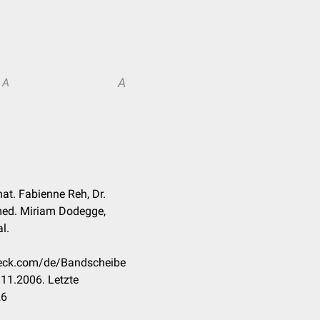
A
A
nat. Fabienne Reh, Dr.
med. Miriam Dodegge,
l.
check.com/de/Bandscheibe
11.2006. Letzte
26