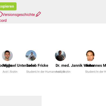
 kopieren
Versionsgeschichte
cord
Dodegge
Michael Unterhofer
Jacob Fricke
Dr. med. Jannik Winter
Johannes M
Arzt | Ärztin
Student/in der Humanmedizin
Arzt | Ärztin
Student/in der