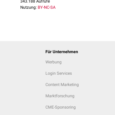
343.188 Aufrufe
Nutzung:
BY-NC-SA
eibenvorfalls im Bereich der Lendenwirbelsäule
enarchitektur während des Längenwachstums kann Bandscheibe
pers eingepresst werden. Diese Veränderungen werden als
Schm
Für Unternehmen
us Scheuermann
vor.
Werbung
Login Services
Content Marketing
Marktforschung
CME-Sponsoring