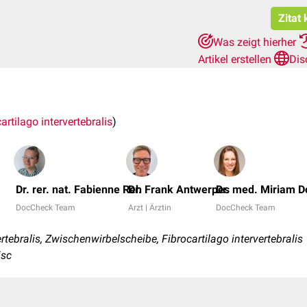
Zitat
Was zeigt hierher
Artikel erstellen
Dis
artilago intervertebralis
)
Dr. rer. nat. Fabienne Reh
Dr. Frank Antwerpes
Dr. med. Miriam 
DocCheck Team
Arzt | Ärztin
DocCheck Team
tebralis, Zwischenwirbelscheibe, Fibrocartilago intervertebralis
isc