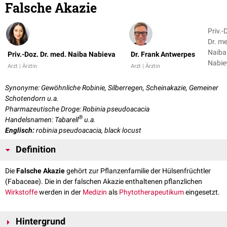
Falsche Akazie
Priv.-
Dr. m
Naiba
Priv.-Doz. Dr. med. Naiba Nabieva
Dr. Frank Antwerpes
Nabie
Arzt | Ärztin
Arzt | Ärztin
Dr. Fr
Antwe
Synonyme: Gewöhnliche Robinie, Silberregen, Scheinakazie, Gemeiner
Schotendorn u.a.
Pharmazeutische Droge: Robinia pseudoacacia
®
Handelsnamen: Tabarell
u.a.
Englisch:
robinia pseudoacacia, black locust
Definition
Die
Falsche Akazie
gehört zur Pflanzenfamilie der Hülsenfrüchtler
(Fabaceae). Die in der falschen Akazie enthaltenen pflanzlichen
Wirkstoffe
werden in der
Medizin
als
Phytotherapeutikum
eingesetzt.
Hintergrund