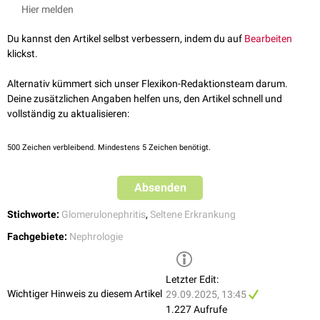
am 28.03.2025
glomerulären Ablagerungen nicht-amyloider Fibrillen im
Mesangium
. In
Hier melden
Altmeyers Enzyklopädie –
Immunotaktoide und Fibrilläre
speziellen
Färbungen
wie
Kongorot
oder
Thioflavin T
bleibt die Reaktion
Glomerulopathie
, abgerufen am 28.03.2025
negativ, was zur Abgrenzung von amyloiden Erkrankungen beiträgt.
Du kannst den Artikel selbst verbessern, indem du auf
Bearbeiten
klickst.
Alternativ kümmert sich unser Flexikon-Redaktionsteam darum.
Deine zusätzlichen Angaben helfen uns, den Artikel schnell und
vollständig zu aktualisieren:
500
Zeichen verbleibend. Mindestens 5 Zeichen benötigt.
Absenden
Stichworte:
Glomerulonephritis
,
Seltene Erkrankung
Fachgebiete:
Nephrologie
Letzter Edit:
Wichtiger Hinweis zu diesem Artikel
29.09.2025, 13:45
1.227 Aufrufe