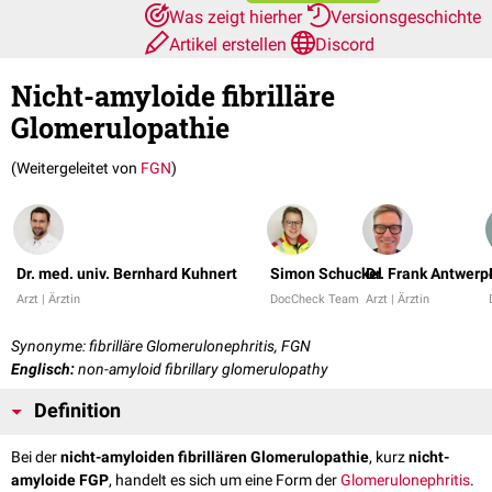
Was zeigt hierher
Versionsgeschichte
Artikel erstellen
Discord
Nicht-amyloide fibrilläre
Glomerulopathie
(Weitergeleitet von
FGN
)
Dr. med. univ. Bernhard Kuhnert
Simon Schuckel
Dr. Frank Antwerp
Arzt | Ärztin
DocCheck Team
Arzt | Ärztin
Synonyme: fibrilläre Glomerulonephritis, FGN
Englisch:
non-amyloid fibrillary glomerulopathy
Definition
Bei der
nicht-amyloiden fibrillären Glomerulopathie
, kurz
nicht-
amyloide FGP
, handelt es sich um eine Form der
Glomerulonephritis
.