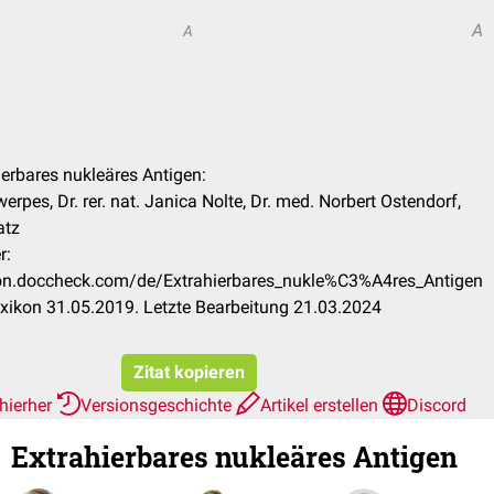
A
A
hierbares nukleäres Antigen:
erpes, Dr. rer. nat. Janica Nolte, Dr. med. Norbert Ostendorf,
atz
r:
ikon.doccheck.com/de/Extrahierbares_nukle%C3%A4res_Antigen
xikon 31.05.2019. Letzte Bearbeitung 21.03.2024
Zitat kopieren
hierher
Versionsgeschichte
Artikel erstellen
Discord
Extrahierbares nukleäres Antigen