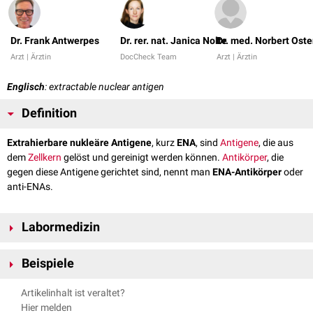
Dr. Frank Antwerpes
Dr. rer. nat. Janica Nolte
Dr. med. Norbert Ost
Arzt | Ärztin
DocCheck Team
Arzt | Ärztin
Englisch
: extractable nuclear antigen
Definition
Extrahierbare nukleäre Antigene
, kurz
ENA
, sind
Antigene
, die aus
dem
Zellkern
gelöst und gereinigt werden können.
Antikörper
, die
gegen diese Antigene gerichtet sind, nennt man
ENA-Antikörper
oder
anti-ENAs.
Labormedizin
In der
medizinischen Umgangssprache
wird praktisch nur das Kürzel
Beispiele
ENA benutzt, tatsächlich sind aber ENA-Antikörper gemeint. Die
Antigene im eigentlichen Sinne werden
labormedizinisch
nicht bestimmt.
Artikelinhalt ist veraltet?
ENA
ENA-Antikörper
Bei der Frage nach
antinukleären Antikörpern
wird normalerweise ein
Hier melden