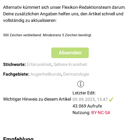
Bei der
Augenhintergrundspiegelung
zeigen sich in der Umgebung der
Alternativ kümmert sich unser Flexikon-Redaktionsteam darum.
Papille
dunkle Streifen unterschiedlicher Morphologie. Diese an beiden
Deine zusätzlichen Angaben helfen uns, den Artikel schnell und
Augen
auftretenden Veränderungen können die Ursache von
Blutungen
vollständig zu aktualisieren:
sein, man bezeichnet sie auch als "
angioid streaks
". Eine Abnahme der
Sehfähigkeit beginnt üblicherweise im dritten oder vierten
500
Zeichen verbleibend. Mindestens 5 Zeichen benötigt.
Lebensjahrzehnt und kann von
Blutungen
der
Retina
bis zur
Erblindung
führen.
Absenden
Gefäße
Stichworte:
Erbkrankheit
,
Seltene Krankheit
Pseudoxanthoma elasticum manifestiert sich vor allem an den Arterien
vom elastischen Typ. Neben der Gefahr von massiven Blutungen im
Fachgebiete:
Augenheilkunde
,
Dermatologie
Bereich des
Gastrointestinaltrakts
, der
Lunge
, des
Urogenitalbereichs
,
des
Gehirns
und des
Herzens
tritt eine frühzeitige
Arteriosklerose
auf.
Letzter Edit:
Herz
Wichtiger Hinweis zu diesem Artikel
09.09.2025, 15:47
Im Rahmen der Erkrankung kann es zu einer restriktiven
43.069 Aufrufe
Kardiomyopathie mit
HFpEF
kommen.
Nutzung:
BY-NC-SA
Empfehlung