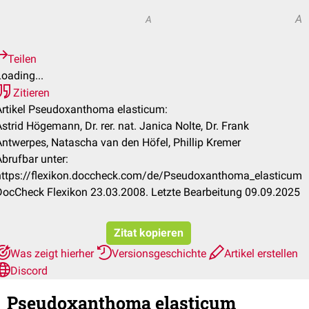
A
A
A
Teilen
oading...
Zitieren
Artikel Pseudoxanthoma elasticum:
strid Högemann, Dr. rer. nat. Janica Nolte, Dr. Frank
Antwerpes, Natascha van den Höfel, Phillip Kremer
Abrufbar unter:
https://flexikon.doccheck.com/de/Pseudoxanthoma_elasticum
DocCheck Flexikon 23.03.2008. Letzte Bearbeitung 09.09.2025
Zitat kopieren
Was zeigt hierher
Versionsgeschichte
Artikel erstellen
Discord
Pseudoxanthoma elasticum