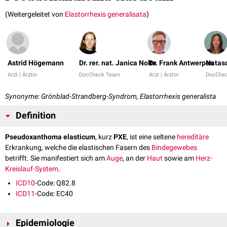
(Weitergeleitet von
Elastorrhexis generalisata
)
Astrid Högemann
Dr. rer. nat. Janica Nolte
Dr. Frank Antwerpes
Natasc
Arzt | Ärztin
DocCheck Team
Arzt | Ärztin
DocChe
Synonyme: Grönblad-Strandberg-Syndrom, Elastorrhexis generalista
Definition
Pseudoxanthoma elasticum
, kurz
PXE
, ist eine seltene
hereditäre
Erkrankung, welche die elastischen Fasern des
Bindegewebes
betrifft. Sie manifestiert sich am
Auge
, an der
Haut
sowie am
Herz-
Kreislauf-System
.
ICD10
-Code: Q82.8
ICD11
-Code: EC40
Epidemiologie