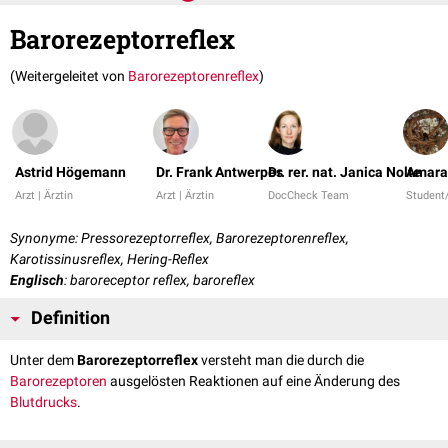
Barorezeptorreflex
(Weitergeleitet von
Barorezeptorenreflex
)
Astrid Högemann
Dr. Frank Antwerpes
Dr. rer. nat. Janica Nolte
Amara
Arzt | Ärztin
Arzt | Ärztin
DocCheck Team
Student
Synonyme: Pressorezeptorreflex, Barorezeptorenreflex,
Karotissinusreflex, Hering-Reflex
Englisch
: baroreceptor reflex, baroreflex
Definition
Unter dem
Barorezeptorreflex
versteht man die durch die
Barorezeptoren
ausgelösten Reaktionen auf eine Änderung des
Blutdrucks
.