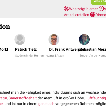
Zitat k
Was zeigt hierher
V
Artikel erstellen
Disco
ion
Mörkl
Patrick Tietz
Dr. Frank Antwerpes
Sebastian Mer
Student/in der Humanmedizin
Arzt | Ärztin
Student/in der Hum
n
ichnet man die Fähigkeit eines Individuums sich an wechselnde
atur
,
Sauerstoffgehalt
der Atemluft in großer Höhe,
Luftfeuchtig
bel
und ist nur in einem
genetisch
vorgegebenen Rahmen möglic