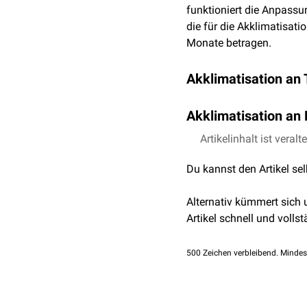
funktioniert die Anpassu
die für die Akklimatisati
Monate betragen.
Akklimatisation an
Die Akklimatisation an
T
Akklimatisation an
Proteineinbau
in die
Zel
macht die
Zellwand
mehr
Aufgrund der individuel
Artikelinhalt ist veralt
Belastungen erfolgt die 
Höhenunterschiede bei j
zu kaltem Klima leichter
Du kannst den Artikel se
geht mit beschleunigte
feucht-heißem Klima.
Alpträumen, und
Kopfsc
Alternativ kümmert sich
Temperatursteigerungen
Artikel schnell und vollst
Die Steigerung der
Atemf
induziert eine Linksvers
500
Zeichen verbleibend. Mindes
Sauerstoff nimmt dadurch
Thrombenbildung!). Ein 
kommt es zu einem langs