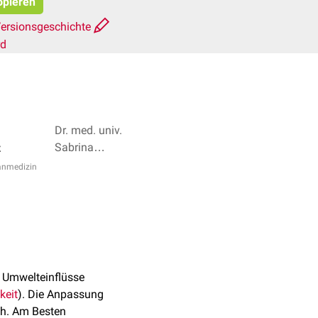
opieren
ersionsgeschichte
rd
Dr. med. univ.
Sabrina
z
Mörkl, Patrick
anmedizin
Tietz + 4
 Umwelteinflüsse
keit
). Die Anpassung
h. Am Besten