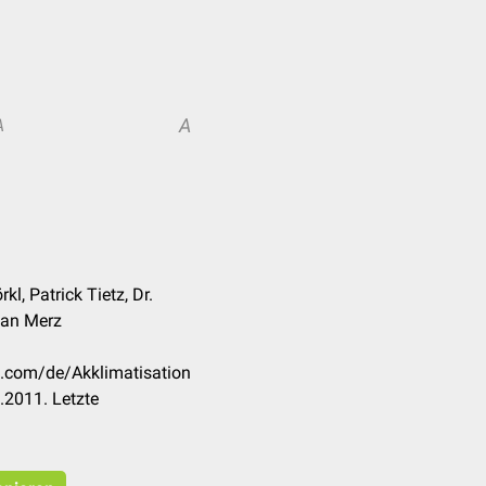
A
A
kl, Patrick Tietz, Dr.
ian Merz
k.com/de/Akklimatisation
.2011. Letzte