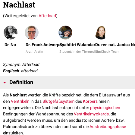
Nachlast
(Weitergeleitet von
Afterload
)
Dr. No
Dr. Frank Antwerpes
Syahfitri Wulandari
Dr. rer. nat. Janica N
Arzt | Ärztin
Student/in der Tiermedizin
DocCheck Team
Synonym: Afterload
Englisch
: afterload
Definition
Als
Nachlast
werden die Kräfte bezeichnet, die dem Blutauswurf aus
den
Ventrikeln
in das
Blutgefäßsystem
des
Körpers
hinein
entgegenwirken. Die Nachlast entspricht unter
physiologischen
Bedingungen der Wandspannung des
Ventrikelmyokards
, die
aufgebracht werden muss, um den enddiastolischen Aorten- bzw.
Pulmonalisdruck zu überwinden und somit die
Austreibungsphase
einzuleiten.