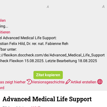
A
A
ilen
ng...
itieren
el Advanced Medical Life Support:
tian Felix Hild, Dr. rer. nat. Fabienne Reh
bar unter:
s://flexikon.doccheck.com/de/Advanced_Medical_Life_Support
heck Flexikon 15.08.2025. Letzte Bearbeitung 18.08.2025
Zitat kopieren
as zeigt hierher
Versionsgeschichte
Artikel erstellen
ord
Advanced Medical Life Support