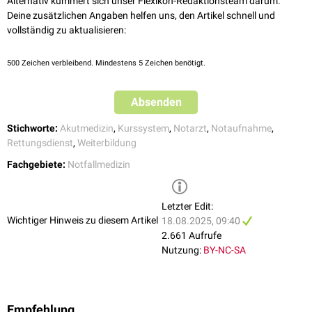
Alternativ kümmert sich unser Flexikon-Redaktionsteam darum.
Deine zusätzlichen Angaben helfen uns, den Artikel schnell und
vollständig zu aktualisieren:
500
Zeichen verbleibend. Mindestens 5 Zeichen benötigt.
Absenden
Stichworte:
Akutmedizin
,
Kurssystem
,
Notarzt
,
Notaufnahme
,
Rettungsdienst
,
Weiterbildung
Fachgebiete:
Notfallmedizin
Letzter Edit:
Wichtiger Hinweis zu diesem Artikel
18.08.2025, 09:40
2.661 Aufrufe
Nutzung:
BY-NC-SA
Empfehlung