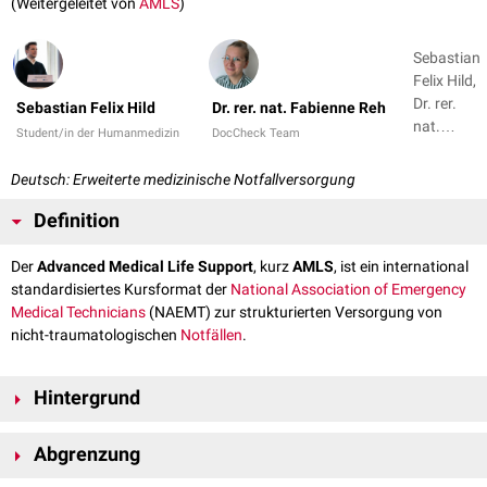
(Weitergeleitet von
AMLS
)
Sebastian
Felix Hild,
Dr. rer.
Sebastian Felix Hild
Dr. rer. nat. Fabienne Reh
nat.
Student/in der Humanmedizin
DocCheck Team
Fabienne
Reh
Deutsch: Erweiterte medizinische Notfallversorgung
Definition
Der
Advanced Medical Life Support
, kurz
AMLS
, ist ein international
standardisiertes Kursformat der
National Association of Emergency
Medical Technicians
(NAEMT) zur strukturierten Versorgung von
nicht-traumatologischen
Notfällen
.
Hintergrund
In Deutschland wird AMLS seit 2010 durch den
Deutschen
Abgrenzung
Berufsverband Rettungsdienst e.V.
(DBRD) angeboten, der die
Kursinhalte an nationale
Leitlinien
anpasst.