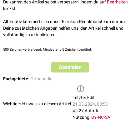
signifikante Instabilitätssymptome auf.
Du kannst den Artikel selbst verbessern, indem du auf
Bearbeiten
Tiefe des Rotatorenintervalls > 6,5 mm
Longo UG et al.
Multidirectional Instability of the Shoulder: A
klickst.
Ausdehnung der inferioren Kapsel > 25 mm
Systematic Review
, Arthroscopy. 2015;31(12):2431-2443
Außerdem finden sich in zusätzlichen
ABER-Sequenzen
zwei
Park KJ et al.
Evaluation of Inferior Capsular Laxity in Patients with
Alternativ kümmert sich unser Flexikon-Redaktionsteam darum.
radiologische Zeichen:
Atraumatic Multidirectional Shoulder Instability with Magnetic
Deine zusätzlichen Angaben helfen uns, den Artikel schnell und
Resonance Arthrography
, Korean J Radiol. 2019;20(6):931-938
Crescent Sign
:
Kontrastmittel
zwischen
Ligamentum glenohumerale
vollständig zu aktualisieren:
inferius
(IGHL) und Humeruskopf
Triangle Sign
: Kontrastmittel im dreieckigen Raum zwischen IGHL,
500
Zeichen verbleibend. Mindestens 5 Zeichen benötigt.
Humeruskopf und Glenoid
Absenden
Fachgebiete:
Orthopädie
Letzter Edit:
Wichtiger Hinweis zu diesem Artikel
21.03.2024, 08:53
4.227 Aufrufe
Nutzung:
BY-NC-SA