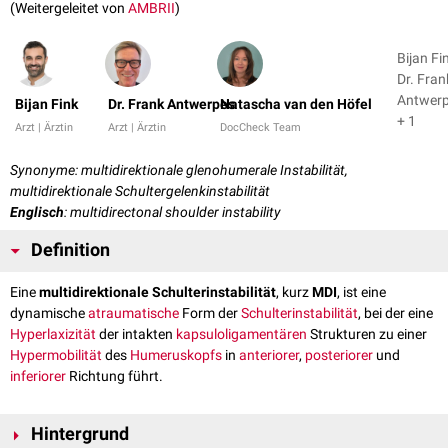
(Weitergeleitet von
AMBRII
)
Bijan Fi
Dr. Fran
Antwer
Bijan Fink
Dr. Frank Antwerpes
Natascha van den Höfel
+ 1
Arzt | Ärztin
Arzt | Ärztin
DocCheck Team
Synonyme: multidirektionale glenohumerale Instabilität,
multidirektionale Schultergelenkinstabilität
Englisch
: multidirectonal shoulder instability
Definition
Eine
multidirektionale Schulterinstabilität
, kurz
MDI
, ist eine
dynamische
atraumatische
Form der
Schulterinstabilität
, bei der eine
Hyperlaxizität
der intakten
kapsuloligamentären
Strukturen zu einer
Hypermobilität
des
Humeruskopfs
in
anteriorer
,
posteriorer
und
inferiorer
Richtung führt.
Hintergrund