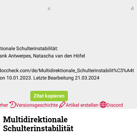
A
A
ktionale Schulterinstabilität:
Frank Antwerpes, Natascha van den Höfel
.doccheck.com/de/Multidirektionale_Schulterinstabilit%C3%A4t
on 10.01.2023. Letzte Bearbeitung 21.03.2024
Zitat kopieren
erher
Versionsgeschichte
Artikel erstellen
Discord
Multidirektionale
Schulterinstabilität