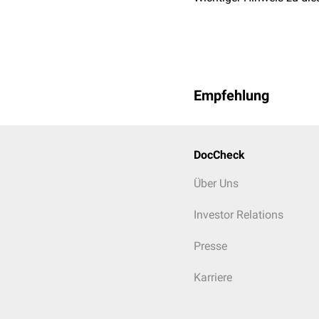
Beispielbefund, Auswirk
gemessen, durch Standard
Plausibilitätskontrolle 
Empfehlung
DocCheck
Über Uns
Investor Relations
Presse
Karriere