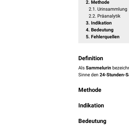
2
Methode
2.1
Urinsammlung
2.2
Präanalytik
3
Indikation
4
Bedeutung
5
Fehlerquellen
Definition
Als
Sammelurin
bezeich
Sinne den
24-Stunden-S
Methode
Urinsammlung
Indikation
Zur korrekten Sammlung v
Die häufigste Indikatio
Bedeutung
Zeitpunkt 0: Entleeru
hinaus wird Sammelurin 
Zeitraum X: Der gesa
Kupferausscheidung bei 