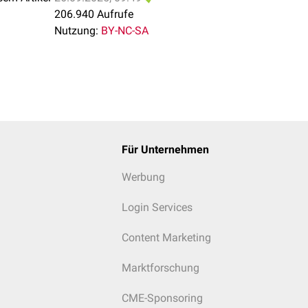
ung der unvollständigen Urinsammlung: Eiweiß-Ausscheidung in 
206.940 Aufrufe
isierung auf die Kreatininkonzentration wird die Proteinurie si
Nutzung:
BY-NC-SA
durch Berechnung der Kreatinin-Ausscheidung in 24 h (zu niedrig)
Für Unternehmen
Werbung
Login Services
Content Marketing
Marktforschung
CME-Sponsoring