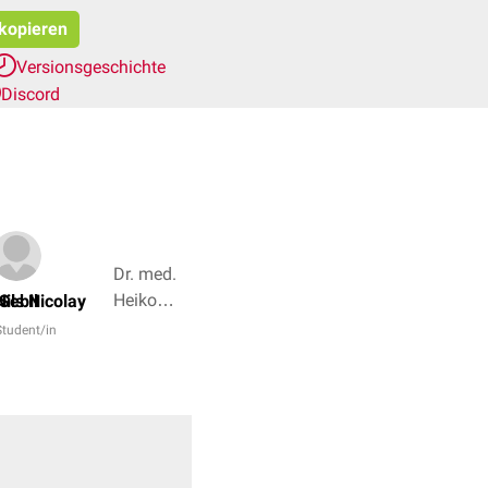
 kopieren
Versionsgeschichte
Discord
Dr. med.
Heiko
Sebil
Nils Nicolay
Bablich,
Student/in
Dr. Frank
Antwerpes
+ 4