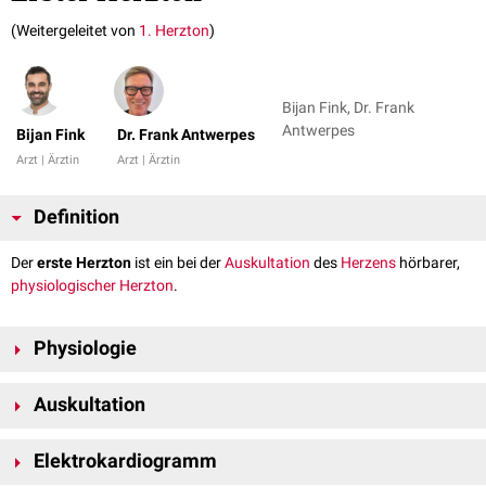
(Weitergeleitet von
1. Herzton
)
Bijan Fink, Dr. Frank
Antwerpes
Bijan Fink
Dr. Frank Antwerpes
Arzt | Ärztin
Arzt | Ärztin
Definition
Der
erste Herzton
ist ein bei der
Auskultation
des
Herzens
hörbarer,
physiologischer
Herzton
.
Physiologie
Der erste Herzton entsteht durch
Vibrationen
, die bei der Spannung der
Auskultation
Mitral-
und z.T. der
Trikuspidalsegel
sowie der
Ventrikelwand
hervorgerufen werden. Der eigentliche Klappenschluss spielt bei der
Tonbildung nur eine untergeordnete Rolle. Zeitlich fällt der erste Herzton
Physiologisch
Elektrokardiogramm
ungefähr mit dem Schließen der
Segelklappen
zusammen und zeigt
Der erste Herzton ist am besten über der
Herzspitze
und im vierten