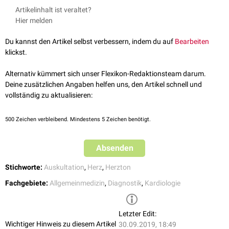
Der erste Herzton zeigt sich ungefähr 20 bis 40 ms nach Registrierung
somit den Beginn der
Systole
an.
Interkostalraum
links
parasternal
zu auskultieren. Er kann als dumpf
Artikelinhalt ist veraltet?
des
QRS-Komplexes
im
Elektrokardiogramm
(EKG).
charakteristiert werden. Physiologischerweise dauert er länger als der
Hier melden
zweite Herzton
.
Du kannst den Artikel selbst verbessern, indem du auf
Bearbeiten
Eine enge Spaltung ist physiologisch, insbesondere bei Jugendlichen,
klickst.
und verschwindet bei
Inspiration
. Die Mitralklappe (M1) schließt dann
vor der Trikuspidalklappe (M2).
Alternativ kümmert sich unser Flexikon-Redaktionsteam darum.
Deine zusätzlichen Angaben helfen uns, den Artikel schnell und
Pathologisch
vollständig zu aktualisieren:
weite Spaltung: bei
Schenkelblock
,
ventrikulärer Extrasystole
oder
pulmonaler Hypertonie
paukender erster Herzton: bei Kontraktilitässteigerung durch
500
Zeichen verbleibend. Mindestens 5 Zeichen benötigt.
Aufregung,
Fieber
,
arterieller Hypertonie
,
Mitralstenose
oder
verkürzter
atrioventrikulärer Überleitung
Absenden
abgeschwächter erster Herzton: bei Kontraktilitätsschwäche (z.B.
Herzinsuffizienz
),
arterieller Hypotonie
, verlängerter atrioventrikulärer
Stichworte:
Auskultation
,
Herz
,
Herzton
Überleitung
Fachgebiete:
Allgemeinmedizin
,
Diagnostik
,
Kardiologie
wechselnd lauter erster Herzton: bei
Herzrhythmusstörungen
(z.B.
Extrasystolie
,
Vorhofflimmern
,
AV-Block
II° mit wechselnd langer AV-
Überleitung)
Letzter Edit:
Wichtiger Hinweis zu diesem Artikel
30.09.2019, 18:49