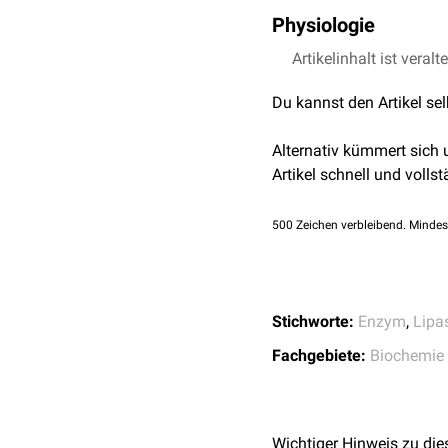
Die Zungengrundlipase g
Physiologie
Vorverdauung
von Fetten
allem im sauren Milieu 
Die Zungengrundlipase 
Artikelinhalt ist veralt
lipolytisch
aktiv ist.
Zunge
vorkommen.
Du kannst den Artikel se
Im
aktiven Zentrum
des E
Das Enzym ist besonders
substituiert die Aktivitä
Alternativ kümmert sich
Erwachsenen hat die Zun
Artikel schnell und vollst
500
Zeichen verbleibend. Mindes
Stichworte:
Enzym
,
Lipa
Fachgebiete:
Biochemie
Wichtiger Hinweis zu die