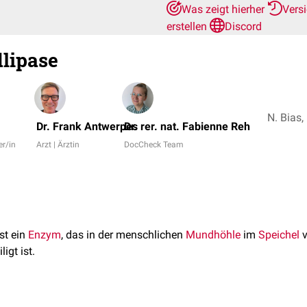
Was zeigt hierher
Vers
erstellen
Discord
lipase
Dr. Frank Antwerpes
Dr. rer. nat. Fabienne Reh
er/in
Arzt | Ärztin
DocCheck Team
st ein
Enzym
, das in der menschlichen
Mundhöhle
im
Speichel
v
ligt ist.