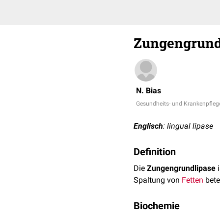
Zungengrund
N. Bias
Gesundheits- und Krankenpfleg
Englisch
: lingual lipase
Definition
Die
Zungengrundlipase
i
Spaltung von
Fetten
betei
Biochemie