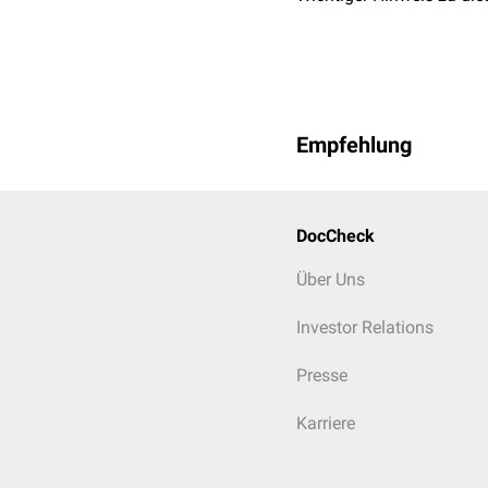
Empfehlung
DocCheck
Über Uns
Investor Relations
Presse
Karriere