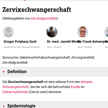
Zervixschwangerschaft
(Weitergeleitet von
Zervikalgravidität
)
Gregor Polykarp Zach
Dr. med. Jannik Winter
Dr. Frank Antwerpe
Dr
Student/in der Humanmedizin
Arzt | Ärztin
Arzt | Ärztin
Do
Synonyme: Gebärmutterhalsschwangerschaft, Zervixgravidität,
Zervikalgravidität
Definition
Die
Zervixschwangerschaft
ist eine seltene Form der
ektopen
Schwangerschaft
, bei der sich die befruchtete
Eizelle
im
Gebärmutterhals
(Cervix uteri) einnistet.
Epidemiologie