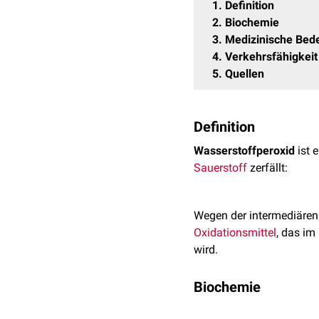
1
Definition
2
Biochemie
3
Medizinische Bed
4
Verkehrsfähigkeit
5
Quellen
Definition
Wasserstoffperoxid
ist 
Sauerstoff
zerfällt:
Wegen der intermediären
Oxidationsmittel
, das im
wird.
Biochemie
Im menschlichen Organis