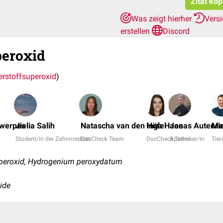
Zitat kop
Was zeigt hierher
Vers
erstellen
Discord
peroxid
rstoffsuperoxid
)
twerpes
Jielia Salih
Natascha van den Höfel
Inga Haas
Jonas Autenri
Ma
Student/in der Zahnmedizin
DocCheck Team
DocCheck Team
Apotheker/in
Tier
peroxid, Hydrogenium peroxydatum
ide