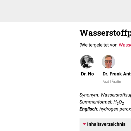
Wasserstoff
(Weitergeleitet von
Wasse
Dr. No
Dr. Frank An
Arzt | Ärztin
Synonym: Wasserstoffsu
Summenformel: H
O
2
2
Englisch
: hydrogen perox
Inhaltsverzeichnis