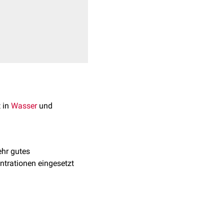
t in
Wasser
und
ehr gutes
ntrationen eingesetzt
n Prozessen. Der