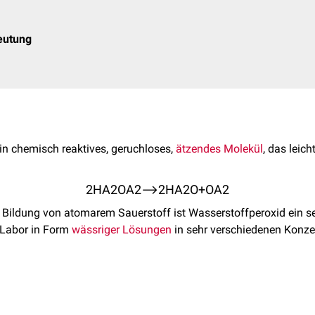
eutung
ein chemisch reaktives, geruchloses,
ätzendes
Molekül
, das leich
2
H
A
2
O
A
2
⟶
2
H
A
2
O
+
O
A
2
 Bildung von atomarem Sauerstoff ist Wasserstoffperoxid ein s
 Labor in Form
wässriger Lösungen
in sehr verschiedenen Konze
mus entsteht Wasserstoffperoxid bei zahlreichen biochemische