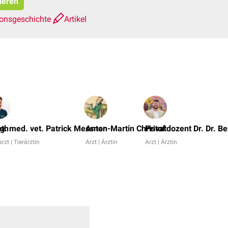
ieren
ionsgeschichte
Artikel
eth
g. med. vet. Patrick Messner
Anton-Martin Christof
Privatdozent Dr. Dr. B
arzt | Tierärztin
Arzt | Ärztin
Arzt | Ärztin