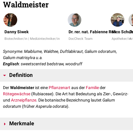
Waldmeister
Danny Siwek
Dr. rer. nat. Fabienne Reh
Nico Schul
D
Biotechniker/in | Medizintechniker/in
DocCheck Team
Apotheker/in
Ar
Synonyme: Maiblume, Waldtee, Duftlabkraut, Galium odoratum,
Galium matrisylva u.a.
Englisch
: sweetscented bedstraw, woodruff
Definition
Der
Waldmeister
ist eine
Pflanzenart
aus der
Familie
der
Rötegewächse
(Rubiaceae). Die Art hat Bedeutung als Zier-, Gewürz-
und
Arzneipflanze
. Die botanische Bezeichnung lautet
Galium
odoratum
(früher
Asperula odorata
).
Merkmale