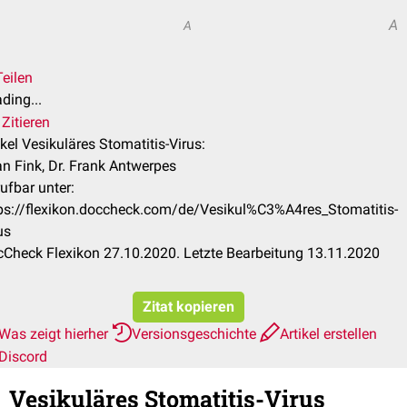
A
A
Teilen
ding...
Zitieren
ikel Vesikuläres Stomatitis-Virus:
an Fink, Dr. Frank Antwerpes
ufbar unter:
ps://flexikon.doccheck.com/de/Vesikul%C3%A4res_Stomatitis-
us
Check Flexikon 27.10.2020. Letzte Bearbeitung 13.11.2020
Zitat kopieren
Was zeigt hierher
Versionsgeschichte
Artikel erstellen
Discord
Vesikuläres Stomatitis-Virus