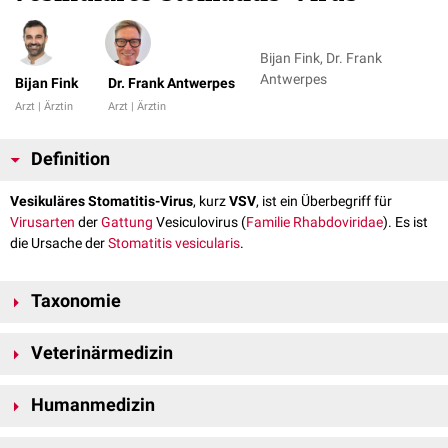
Bijan Fink, Dr. Frank
Antwerpes
Bijan Fink
Dr. Frank Antwerpes
Arzt | Ärztin
Arzt | Ärztin
Definition
Vesikuläres Stomatitis-Virus
, kurz
VSV
, ist ein Überbegriff für
Virusarten
der
Gattung
Vesiculovirus (
Familie
Rhabdoviridae
). Es ist
die Ursache der
Stomatitis vesicularis
.
Taxonomie
Als vesikuläres Stomatitis-Virus werden u.a. folgende
Arten
Veterinärmedizin
zusammengefasst:
New Jersey-Vesiculovirus
VSV verursacht Erkrankungen bei
Rindern
,
Pferden
,
Schweinen
und
Indiana-Vesiculovirus
Humanmedizin
einigen wild lebenden
Säugetieren
. Bei den Tieren führt die Infektion zur
Isfahan-Vesiculovirus
starken
Blasenbildung
und zu
Geschwüren
am Maul, an den Zitzen und
Eine Übertragung auf den Menschen erfolgt durch direkten Kontakt zu
Chandipura-Vesiculovirus