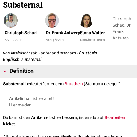
Substernal
Christoph
Schad, Dr.
Frank
Christoph Schad
Dr. Frank Antwerpes
Fiona Walter
Antwerpes
Arzt | Ärztin
Arzt | Ärztin
DocCheck Team
+ 1
von lateinisch: sub - unter und sternum - Brustbein
Englisch
: substernal
Definition
Substernal
bedeutet "unter dem
Brustbein
(Sternum) gelegen".
Artikelinhalt ist veraltet?
Hier melden
Du kannst den Artikel selbst verbessern, indem du auf
Bearbeiten
klickst.
Alternativ kümmert sich unser Flexikon-Redaktionsteam darum.