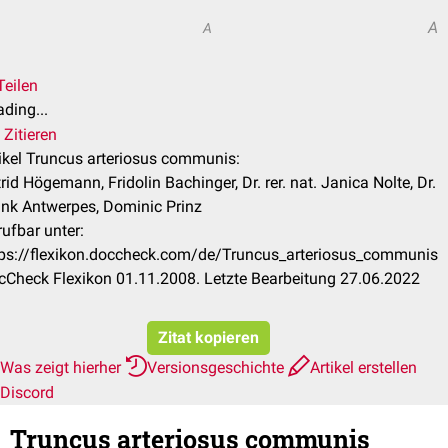
A
A
Teilen
ding...
Zitieren
ikel Truncus arteriosus communis:
rid Högemann, Fridolin Bachinger, Dr. rer. nat. Janica Nolte, Dr.
ank Antwerpes, Dominic Prinz
ufbar unter:
tps://flexikon.doccheck.com/de/Truncus_arteriosus_communis
cCheck Flexikon 01.11.2008. Letzte Bearbeitung 27.06.2022
Zitat kopieren
Was zeigt hierher
Versionsgeschichte
Artikel erstellen
Discord
Truncus arteriosus communis