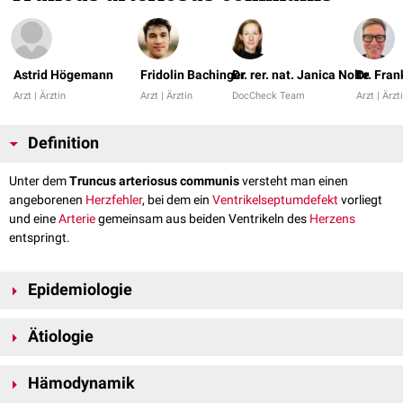
Astrid Högemann
Fridolin Bachinger
Dr. rer. nat. Janica Nolte
Dr. Fra
Arzt | Ärztin
Arzt | Ärztin
DocCheck Team
Arzt | Ärzt
Definition
Unter dem
Truncus arteriosus communis
versteht man einen
angeborenen
Herzfehler
, bei dem ein
Ventrikelseptumdefekt
vorliegt
und eine
Arterie
gemeinsam aus beiden Ventrikeln des
Herzens
entspringt.
Epidemiologie
Der Truncus arteriosus communis macht etwa zwei Prozent aller
Ätiologie
angeborenen Herzfehler aus.
Die Erkrankung beruht auf einem Ausbleiben der Septierung des
Hämodynamik
arteriellen Truncus in die
Arteria pulmonalis
und die
Aorta
. Es besteht