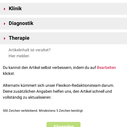
eine Assoziation zum
CATCH-22q-Deletions-Syndrom
.
Da von den beiden Ventrikeln nur eine gemeinsame Arterie abgeht,
Klinik
kommt es zu einer Mischung des
Blutes
aus dem
Körperkreislauf
und
dem
Lungenkreislauf
(Rechts-Links-Shunt). Das Ausmaß der
Wenn die Durchblutung der Lunge sehr ausgeprägt ist, entwickelt sich in
Durchblutung der
Lunge
bestimmt die
Sauerstoffsättigung
.
Diagnostik
den ersten Lebenswochen relativ rasch eine
Herzinsuffizienz
mit
Hepatomegalie
,
Tachypnoe
, Gedeihstörung und
Trinkschwäche
.
Die Diagnose kann im Rahmen einer
echokardiographischen
Therapie
Untersuchung gestellt werden. Dabei lässt sich nur ein einzelnes
arterielles Gefäß darstellen, das über dem Ventrikelseptumdefekt
Die Therapie besteht in einer
operativen
Korrektur in den ersten
Artikelinhalt ist veraltet?
entspringt.
Lebensmonaten.
Hier melden
Zusätzlich sollte eine
Herzkatheteruntersuchung
mit
Angiokardiographie
erfolgen.
Röntgenologisch
zeigt sich eine
Kardiomegalie
. In vielen Fällen
Du kannst den Artikel selbst verbessern, indem du auf
Bearbeiten
besteht eine Vermehrung der
Lungengefäßzeichnung
.
klickst.
Im
EKG
lassen sich Zeichen einer
biventrikulären
Hypertrophie
erkennen.
Alternativ kümmert sich unser Flexikon-Redaktionsteam darum.
Deine zusätzlichen Angaben helfen uns, den Artikel schnell und
vollständig zu aktualisieren:
500
Zeichen verbleibend. Mindestens 5 Zeichen benötigt.
Absenden