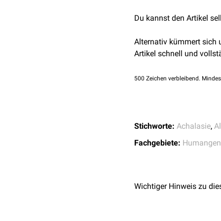
Eintrag bei Genetics
Dysphagie
verursacht
Du kannst den Artikel se
und Minderversorgung
Fehlfunktion des
aut
Alternativ kümmert sich
Entgleisungen de
Artikel schnell und vollst
vermehrtes
Schwi
Anisokorie
500
Zeichen verbleibend. Mindes
Neurologische Störu
Entwicklungsstöru
Dysarthrie
Periphere
Neuropa
Stichworte:
Achalasie
,
A
Hyperkeratose
an de
Fachgebiete:
Humangene
Wichtiger Hinweis zu die