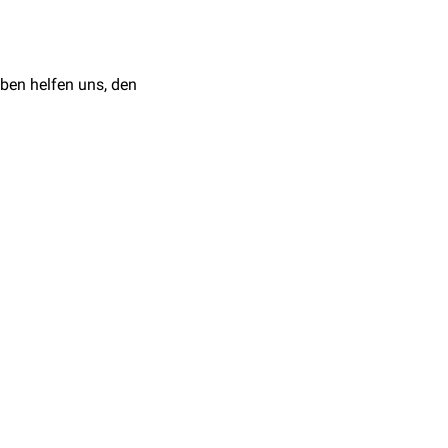
eten zu
Hypoglykämie
ben helfen uns, den