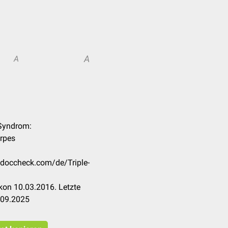
A
A
-Syndrom:
erpes
n.doccheck.com/de/Triple-
kon 10.03.2016. Letzte
.09.2025