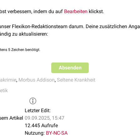
 Home References
 durch die Achalasie der
Kardia
, die besonders bei frühem Auftr
lbst verbessern, indem du auf
Bearbeiten
klickst.
 führt.
onomen Nervensystems
 unser Flexikon-Redaktionsteam darum. Deine zusätzlichen Anga
s
Blutdrucks
und der
Körpertemperatur
ändig zu aktualisieren:
tzen
tens 5 Zeichen benötigt.
ngen
ngen sowohl körperlich als auch kognitiv
Absenden
thie
lakrimie
,
Morbus Addison
,
Seltene Krankheit
n
Handflächen
und
Fußsohlen
tik
Letzter Edit:
sem Artikel
09.09.2025, 15:47
12.445 Aufrufe
Nutzung:
BY-NC-SA