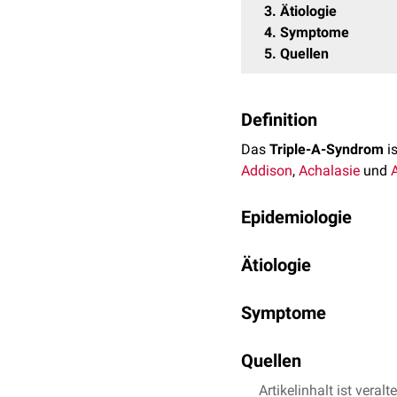
3
Ätiologie
4
Symptome
5
Quellen
Definition
Das
Triple-A-Syndrom
is
Addison
,
Achalasie
und
Epidemiologie
Das Triple-A-Syndrom ist
Ätiologie
Ursächlich sind
Mutatio
Symptome
Kernporenkomplexes
, d
transportiert wird. Die 
Die Symptomatik der Betr
genau verstanden. Die M
Quellen
Umfang auftreten. Das ers
Tränenflüssigkeit
gebilde
Artikelinhalt ist veralt
Eintrag zum Triple A