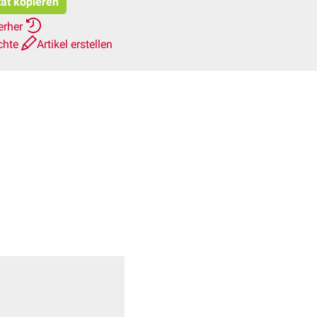
tat kopieren
erher
chte
Artikel erstellen