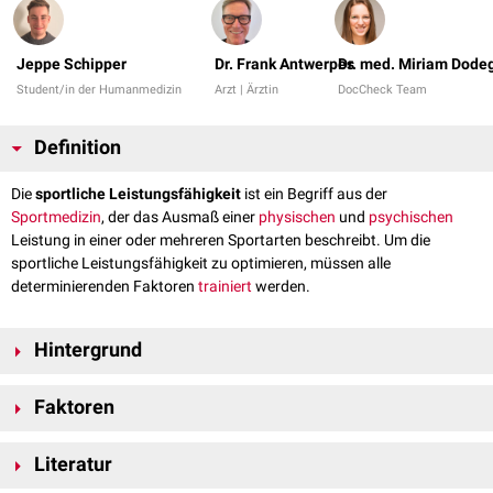
Jeppe Schipper
Dr. Frank Antwerpes
Dr. med. Miriam Dode
Student/in der Humanmedizin
Arzt | Ärztin
DocCheck Team
Definition
Die
sportliche Leistungsfähigkeit
ist ein Begriff aus der
Sportmedizin
, der das Ausmaß einer
physischen
und
psychischen
Leistung in einer oder mehreren Sportarten beschreibt. Um die
sportliche Leistungsfähigkeit zu optimieren, müssen alle
determinierenden Faktoren
trainiert
werden.
Hintergrund
Allgemein bestimmend für die sportliche
Leistungsfähigkeit
ist die
Faktoren
Persönlichkeit
des Sportlers. Um im Wettkampf Bestleistungen zu
erbringen, muss ein Sportler eine hohe
Leistungsbereitschaft
und
Die sportliche Leistungsfähigkeit wird unter anderem durch folgende
Motivation
haben. Zudem sind
mentale
Stärke und Belastungsfähigkeit
Literatur
[
1
]
Faktoren bestimmt:
(sowohl
physisch
als auch
psychisch
) essenziell. Die sportliche