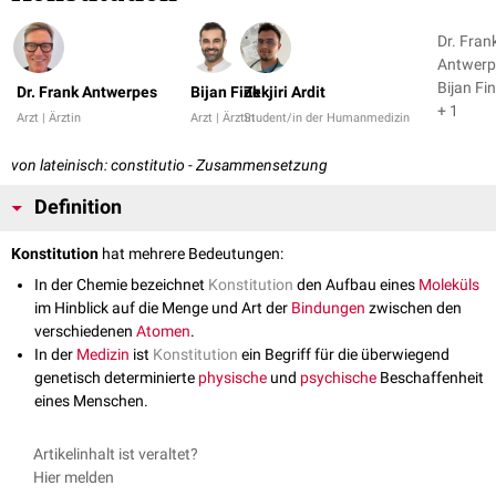
Dr. Fran
Antwerp
Bijan Fi
Dr. Frank Antwerpes
Bijan Fink
Zekjiri Ardit
+ 1
Arzt | Ärztin
Arzt | Ärztin
Student/in der Humanmedizin
von lateinisch: constitutio - Zusammensetzung
Definition
Konstitution
hat mehrere Bedeutungen:
In der Chemie bezeichnet
Konstitution
den Aufbau eines
Moleküls
im Hinblick auf die Menge und Art der
Bindungen
zwischen den
verschiedenen
Atomen
.
In der
Medizin
ist
Konstitution
ein Begriff für die überwiegend
genetisch determinierte
physische
und
psychische
Beschaffenheit
eines Menschen.
Artikelinhalt ist veraltet?
Hier melden