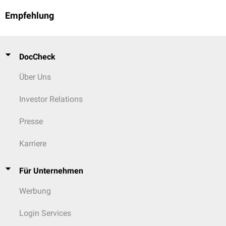
Empfehlung
DocCheck
Über Uns
Investor Relations
Presse
Karriere
Für Unternehmen
Werbung
Login Services