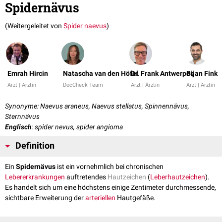
Spidernävus
(Weitergeleitet von
Spider naevus
)
Emrah Hircin
Natascha van den Höfel
Dr. Frank Antwerpes
Bijan Fink
Arzt | Ärztin
DocCheck Team
Arzt | Ärztin
Arzt | Ärztin
Synonyme: Naevus araneus, Naevus stellatus, Spinnennävus,
Sternnävus
Englisch
: spider nevus, spider angioma
Definition
Ein
Spidernävus
ist ein vornehmlich bei chronischen
Lebererkrankungen
auftretendes
Hautzeichen
(
Leberhautzeichen
).
Es handelt sich um eine höchstens einige Zentimeter durchmessende,
sichtbare Erweiterung der
arteriellen
Hautgefäße.