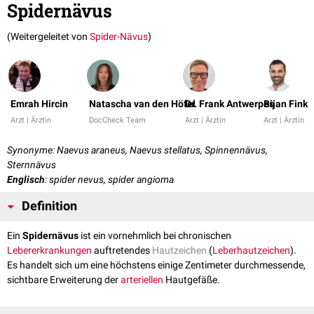
Spidernävus
(Weitergeleitet von
Spider-Nävus
)
Emrah Hircin
Natascha van den Höfel
Dr. Frank Antwerpes
Bijan Fink
Arzt | Ärztin
DocCheck Team
Arzt | Ärztin
Arzt | Ärztin
Synonyme: Naevus araneus, Naevus stellatus, Spinnennävus,
Sternnävus
Englisch
: spider nevus, spider angioma
Definition
Ein
Spidernävus
ist ein vornehmlich bei chronischen
Lebererkrankungen
auftretendes
Hautzeichen
(
Leberhautzeichen
).
Es handelt sich um eine höchstens einige Zentimeter durchmessende,
sichtbare Erweiterung der
arteriellen
Hautgefäße.