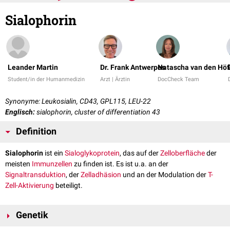
Sialophorin
Leander Martin
Dr. Frank Antwerpes
Natascha van den Höf
Student/in der Humanmedizin
Arzt | Ärztin
DocCheck Team
Synonyme: Leukosialin, CD43, GPL115, LEU-22
Englisch:
sialophorin, cluster of differentiation 43
Definition
Sialophorin
ist ein
Sialoglykoprotein
, das auf der
Zelloberfläche
der
meisten
Immunzellen
zu finden ist. Es ist u.a. an der
Signaltransduktion
, der
Zelladhäsion
und an der Modulation der
T-
Zell-Aktivierung
beteiligt.
Genetik