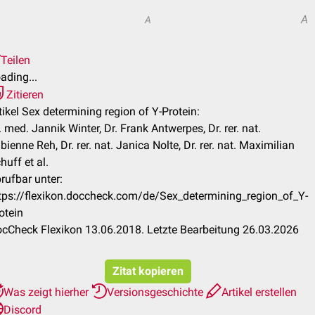
A
A
Teilen
ading...
Zitieren
tikel Sex determining region of Y-Protein:
. med. Jannik Winter, Dr. Frank Antwerpes, Dr. rer. nat.
bienne Reh, Dr. rer. nat. Janica Nolte, Dr. rer. nat. Maximilian
huff et al.
rufbar unter:
tps://flexikon.doccheck.com/de/Sex_determining_region_of_Y-
otein
cCheck Flexikon 13.06.2018. Letzte Bearbeitung 26.03.2026
Zitat kopieren
Was zeigt hierher
Versionsgeschichte
Artikel erstellen
Discord