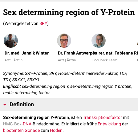
Sex determining region of Y-Protein
(Weitergeleitet von
SRY
)
Dr. med. Jannik Winter
Dr. Frank Antwerpes
Dr. rer. nat. Fabienne R
Arzt | Ärztin
Arzt | Ärztin
DocCheck Team
Synonyme: SRY-Protein, SRY, Hoden-determinierender Faktor, TDF,
TDY, SRXX1, SRXY1
Englisch:
sex-determining region Y, sex-determining region Y protein,
testis-determining factor
Definition
Sex-determining region Y-Protein
, ist ein
Transkriptionsfaktor
mit
HMG-Box
-
DNA
-Bindedomäne. Er initiiert die frühe
Entwicklung
der
bipotenten
Gonade
zum
Hoden
.