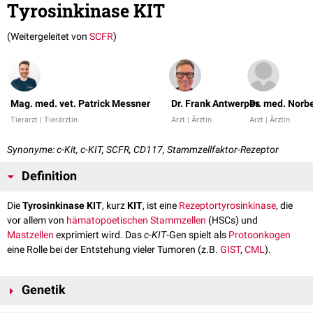
Tyrosinkinase KIT
(Weitergeleitet von
SCFR
)
Mag. med. vet. Patrick Messner
Dr. Frank Antwerpes
Dr. med. Norb
Tierarzt | Tierärztin
Arzt | Ärztin
Arzt | Ärztin
Synonyme: c-Kit, c-KIT, SCFR, CD117, Stammzellfaktor-Rezeptor
Definition
Die
Tyrosinkinase KIT
, kurz
KIT
, ist eine
Rezeptortyrosinkinase
, die
vor allem von
hämatopoetischen Stammzellen
(HSCs) und
Mastzellen
exprimiert wird. Das
c-KIT
-Gen spielt als
Protoonkogen
eine Rolle bei der Entstehung vieler Tumoren (z.B.
GIST
,
CML
).
Genetik
Das KIT-Gen ist auf
Chromosom 4
am Genlokus 4q12 kodiert. Durch