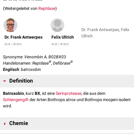
(Weitergeleitet von
Reptilase
)
Dr. Frank Antwerpes, Felix
Ullrich
Dr. Frank Antwerpes
Felix Ullrich
Arzt | Ärztin
Arzt | Ärztin
Synonyme: Venombin A, B02BX03
®
®
Handelsnamen: Reptilase
, Defibrase
Englisch
: batroxobin
Definition
Batroxobin
, kurz
BX
, ist eine
Serinprotease
, die aus dem
Schlangengift
der Arten Bothrops atrox und Bothrops moojeni isoliert
wird.
Chemie
Das Enzym besteht aus 231
Aminosäuren
und hat ein
Molekulargewicht