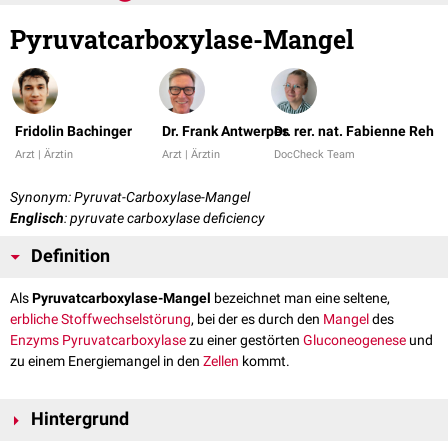
Pyruvatcarboxylase-Mangel
Fridolin Bachinger
Dr. Frank Antwerpes
Dr. rer. nat. Fabienne Reh
Arzt | Ärztin
Arzt | Ärztin
DocCheck Team
Synonym: Pyruvat-Carboxylase-Mangel
Englisch
: pyruvate carboxylase deficiency
Definition
Als
Pyruvatcarboxylase-Mangel
bezeichnet man eine seltene,
erbliche
Stoffwechselstörung
, bei der es durch den
Mangel
des
Enzyms
Pyruvatcarboxylase
zu einer gestörten
Gluconeogenese
und
zu einem Energiemangel in den
Zellen
kommt.
Hintergrund