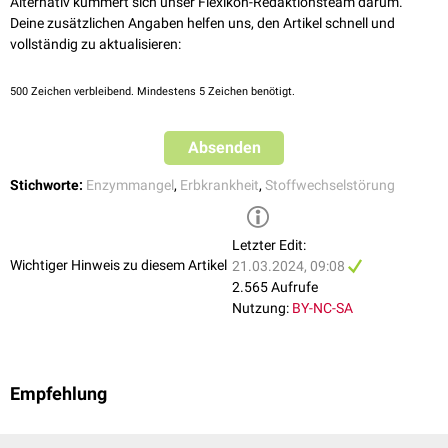
ist weniger gut charakterisiert, hat aber einen milderen Verlauf mit
Alternativ kümmert sich unser Flexikon-Redaktionsteam darum.
überlebenden Patienten bis ins Erwachsenenalter. Diese Patienten
Deine zusätzlichen Angaben helfen uns, den Artikel schnell und
haben oft mäßige Entwicklungsverzögerungen und weniger schwere
vollständig zu aktualisieren:
metabolische
und
neurologische
Anomalien.
500
Zeichen verbleibend. Mindestens 5 Zeichen benötigt.
Absenden
Stichworte:
Enzymmangel
,
Erbkrankheit
,
Stoffwechselstörung
Letzter Edit:
Wichtiger Hinweis zu diesem Artikel
21.03.2024, 09:08
2.565 Aufrufe
Nutzung:
BY-NC-SA
Empfehlung