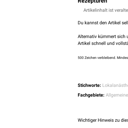
Rezepturen
Betäubung eingesetzt. He
Darüber hinaus beeinflus
effektivere Wirkstoffe e
Tonus
der
glatten Musku
Artikelinhalt ist veralt
Procain-HCl 2,0% in B
längeranhaltender ins
Ge
gering.
Du kannst den Artikel se
Procain wird inzwischen 
Alternativ kümmert sich
sei es zur Infusions-Neur
Artikel schnell und vollst
500
Zeichen verbleibend. Mindes
Stichworte:
Lokalanästh
Fachgebiete:
Allgemeine
Wichtiger Hinweis zu die