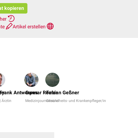
at kopieren
rher
hte
Artikel erstellen
Dr.
No,
oy
 Frank Antwerpes
Gunnar Römer
Fabian Geßner
Kilian
| Ärztin
Medizinjournalist/in
Gesundheits- und Krankenpfleger/in
Schaudig
+
6