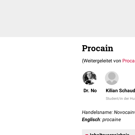
Procain
(Weitergeleitet von
Proca
Dr. No
Kilian Schaud
Student/in der 
Handelsname: Novocai
Englisch
: procaine