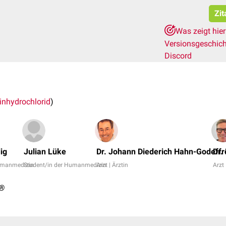
Zit
Was zeigt hie
Versionsgeschic
Discord
inhydrochlorid
)
ig
Julian Lüke
Dr. Johann Diederich Hahn-Godeffr
Dr.
Humanmedizin
Student/in der Humanmedizin
Arzt | Ärztin
Arzt 
n®