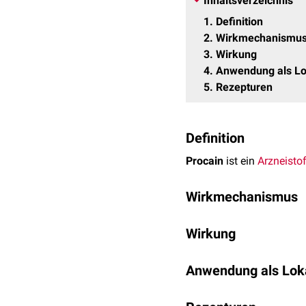
Inhaltsverzeichnis
1
Definition
2
Wirkmechanismu
3
Wirkung
4
Anwendung als Lo
5
Rezepturen
Definition
Procain
ist ein
Arzneistof
Wirkmechanismus
Procain reduziert die
Mem
Wirkung
Dieser Effekt beruht auf 
Natriumkanäle führt. In 
Procain hemmt
reversibe
herab gesetzt. Die verm
Anwendung als Lok
Leitungsvermögen auf. Z
Aktionspotentials
und dam
Wärme) und zuletzt für 
Procain war viele Jahrz