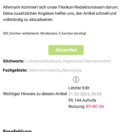
Weitere Einsatzgebiete sind bestimmte
Infektionskrankheiten
(z.B. akute
Tumorpatienten kann die Neuraltherapie zur Reduktion von Schmerzen
nach Huneke (SANTH) angeboten.
Kiefer
-Bereich und
Narben
aller Art.
Alternativ kümmert sich unser Flexikon-Redaktionsteam darum.
Sinusitis
), Prostataleiden,
hormonelle
Störungen oder
Schwindel
. Da ein
beitragen. Hier sollte jedoch zunächst geprüft werden, ob eine
Deine zusätzlichen Angaben helfen uns, den Artikel schnell und
Der dritte Ansatz ist die sog. Infusions-Neuraltherapie ("Procain-Reset"),
methodischer Wirksamkeitsnachweis der Neuraltherapie im Sinne der
ausreichende medikamentöse
Analgesierung
besteht.
vollständig zu aktualisieren:
bei der ausschließlich
Procain
verwendet wird. Dieses und/oder seine
evidenzbasierten Medizin aussteht, ist ihr Einsatz bei einigen
Stoffwechselprodukte
Diäthylaminoäthanol
und
Indikationen fragwürdig.
Paraaminobenzoesäure
(PABA) sollen sich im
Limbischen System
des
500
Zeichen verbleibend. Mindestens 5 Zeichen benötigt.
Gehirns anreichern und dadurch eine antidepressive und
antientzündliche Wirkung entfalten.
Absenden
Stichworte:
Lokalanästhetikum
,
Vegetatives Nervensystem
Fachgebiete:
Alternativmedizin
,
Neurologie
Letzter Edit:
Wichtiger Hinweis zu diesem Artikel
21.03.2024, 09:09
95.144 Aufrufe
Nutzung:
BY-NC-SA
Empfehlung