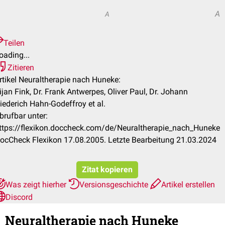
A
A
Teilen
oading...
Zitieren
rtikel Neuraltherapie nach Huneke:
ijan Fink, Dr. Frank Antwerpes, Oliver Paul, Dr. Johann
iederich Hahn-Godeffroy et al.
brufbar unter:
ttps://flexikon.doccheck.com/de/Neuraltherapie_nach_Huneke
ocCheck Flexikon 17.08.2005. Letzte Bearbeitung 21.03.2024
Zitat kopieren
Was zeigt hierher
Versionsgeschichte
Artikel erstellen
Discord
Neuraltherapie nach Huneke