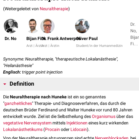
(Weitergeleitet von
Neuraltherapie
)
Dr.
No,
Bija
Dr. No
Bijan Fink
Dr. Frank Antwerpes
Oliver Paul
Fink
Arzt | Ärztin
Arzt | Ärztin
Student/in der Humanmedizin
+ 7
Synonyme: Neuraltherapie, "therapeutische Lokalanästhesie",
"Heilanästhesie"
Englisch:
trigger point injection
Definition
Die
Neuraltherapie nach Huneke
ist ein so genanntes
"
ganzheitliches
" Therapie- und Diagnoseverfahren, das durch die
deutschen Brüder Ferdinand und Walter Huneke vor rund 80 Jahren
entwickelt wurde. Ziel ist die Selbstheilung des
Organismus
über das
vegetative Nervensystem
mittels
Injektionen
eines kurz wirkenden
Lokalanästhetikums
(
Procain
oder
Lidocain
).
Von der Neuraltherapie abzugrenzen sind echte
Nervenblockaden
, bei