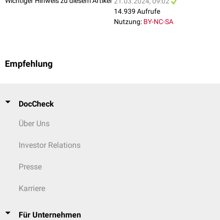
Wichtiger Hinweis zu diesem Artikel
21.03.2024, 09:02
14.939 Aufrufe
Nutzung:
BY-NC-SA
Empfehlung
Schematische Darstellung der Hämsynthese und der zugehörigen
Enzymdefekte
DocCheck
Über Uns
Investor Relations
Presse
Karriere
Für Unternehmen