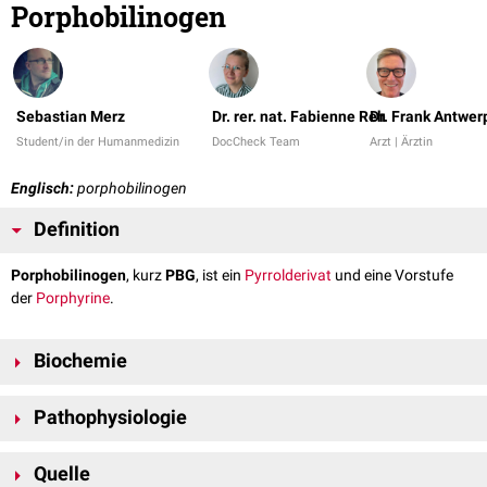
Porphobilinogen
Sebastian Merz
Dr. rer. nat. Fabienne Reh
Dr. Frank Antwer
Student/in der Humanmedizin
DocCheck Team
Arzt | Ärztin
Englisch:
porphobilinogen
Definition
Porphobilinogen
, kurz
PBG
, ist ein
Pyrrolderivat
und eine Vorstufe
der
Porphyrine
.
Biochemie
Porphobilinogen hat die
Summenformel
C
H
N
O
und eine
molare
10
14
2
4
Pathophysiologie
Masse
von 226,2 g/
mol
.
Ein Mangel an δ-ALA-Dehydratase führt zu einer
ALA-
Quelle
Dehydratasemangel-Porphyrie
, die eine spezielle Form der
hepatischen