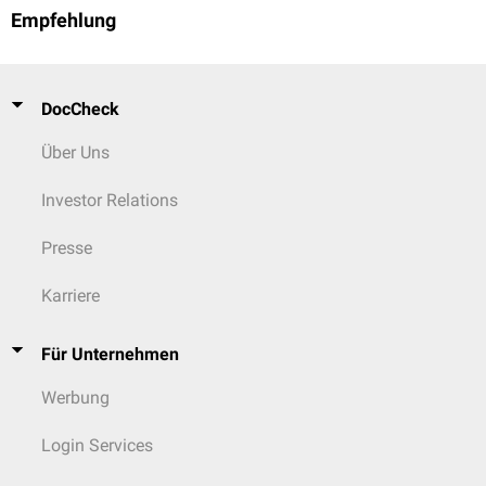
Empfehlung
DocCheck
Über Uns
Investor Relations
Presse
Karriere
Für Unternehmen
Werbung
Login Services