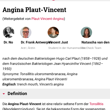
Angina Plaut-Vincent
(Weitergeleitet von
Plaut-Vincent-Angina
)
Dr. No
Dr. Frank Antwerpes
Vincent Just
Natascha van den
Arzt | Ärztin
Student/in der Humanmedizin
DocCheck Team
nach dem deutschen Bakteriologen Hugo Carl Plaut (1858–1928) und
dem französischen Bakteriologen Jean Hyancinthe Vincent (1862–
1950)
Synonyme: Tonsillitis ulceromembranacea, Angina
ulceromembranacea, Angina Plaut-Vincenti
Englisch
: trench mouth, Vincent's angina
Definition
Die
Angina Plaut-Vincent
ist eine relativ seltene Form der
Tonsillitis
(Mandelentzündung). Sie ist die bekannteste Form der sogenannten