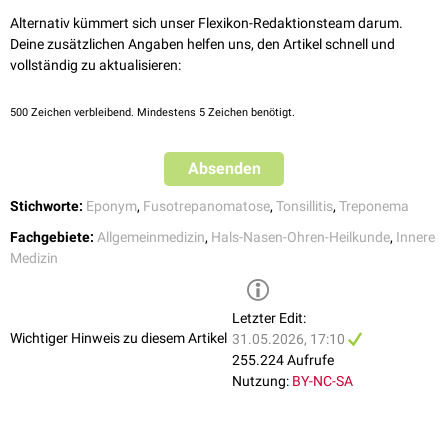
Alternativ kümmert sich unser Flexikon-Redaktionsteam darum.
Komplikationen
Deine zusätzlichen Angaben helfen uns, den Artikel schnell und
Eine
Komplikation
bildet die brandige Zerstörung der
Wange
, die auch als
vollständig zu aktualisieren:
Noma
bzw. Wangenbrand bezeichnet wird. Sie tritt insbesondere bei
Immunschwäche
, mangelhafter
Mundhygiene
und
Unterernährung
auf
500
Zeichen verbleibend. Mindestens 5 Zeichen benötigt.
[
1
]
und ist in bis zu 70 bis 90 % der Fälle
letal
.
Eine Vorstufe des
Wangenbrands ist die
nekrotisierende ulzerierende Gingivitis
.
Absenden
Stichworte:
Eponym
,
Fusotrepanomatose
,
Tonsillitis
,
Treponema
Fachgebiete:
Allgemeinmedizin
,
Hals-Nasen-Ohren-Heilkunde
,
Innere
Medizin
Letzter Edit:
Wichtiger Hinweis zu diesem Artikel
31.05.2026, 17:10
255.224 Aufrufe
Nutzung:
BY-NC-SA